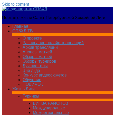
Skip to content
Медиапортал
Портал о жизни Санкт-Петербургской Хоккейной Лиги
СПбХЛ
Главная
СПбХЛ ТВ
О проекте
Расписание онлайн трансляций
Архив трансляций
Анонсы матчей
Обзоры матчей
Обзоры турниров
Лучшие голы
Вне льда
Конкурс видеосюжетов
Обучение
НОВИЧОК
Жизнь Лиги
Турниры
БИТВА РАЙОНОВ
Международные
Межрегиональные