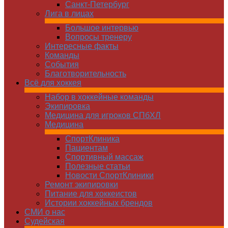
Санкт-Петербург
Лига в лицах
Большое интервью
Вопросы тренеру
Интересные факты
Команды
Cобытия
Благотворительность
Всё для хоккея
Набор в хоккейные команды
Экипировка
Медицина для игроков СПбХЛ
Медицина
СпортКлиника
Пациентам
Спортивный массаж
Полезные статьи
Новости СпортКлиники
Ремонт экипировки
Питание для хоккеистов
Истории хоккейных брендов
СМИ о нас
Судейская