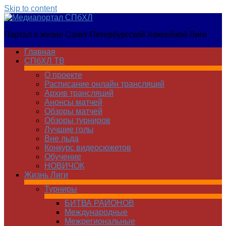
Skip to content
Медиапортал
Портал о жизни Санкт-Петербургской Хоккейной Лиги
СПбХЛ
Главная
СПбХЛ ТВ
О проекте
Расписание онлайн трансляций
Архив трансляций
Анонсы матчей
Обзоры матчей
Обзоры турниров
Лучшие голы
Вне льда
Конкурс видеосюжетов
Обучение
НОВИЧОК
Жизнь Лиги
Турниры
БИТВА РАЙОНОВ
Международные
Межрегиональные