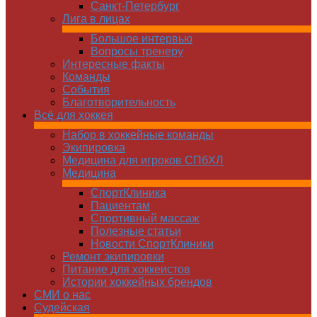
Санкт-Петербург
Лига в лицах
Большое интервью
Вопросы тренеру
Интересные факты
Команды
Cобытия
Благотворительность
Всё для хоккея
Набор в хоккейные команды
Экипировка
Медицина для игроков СПбХЛ
Медицина
СпортКлиника
Пациентам
Спортивный массаж
Полезные статьи
Новости СпортКлиники
Ремонт экипировки
Питание для хоккеистов
Истории хоккейных брендов
СМИ о нас
Судейская