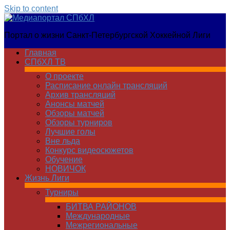
Skip to content
Медиапортал
Портал о жизни Санкт-Петербургской Хоккейной Лиги
СПбХЛ
Главная
СПбХЛ ТВ
О проекте
Расписание онлайн трансляций
Архив трансляций
Анонсы матчей
Обзоры матчей
Обзоры турниров
Лучшие голы
Вне льда
Конкурс видеосюжетов
Обучение
НОВИЧОК
Жизнь Лиги
Турниры
БИТВА РАЙОНОВ
Международные
Межрегиональные