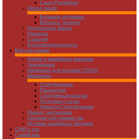
Санкт-Петербург
Лига в лицах
Большое интервью
Вопросы тренеру
Интересные факты
Команды
Cобытия
Благотворительность
Всё для хоккея
Набор в хоккейные команды
Экипировка
Медицина для игроков СПбХЛ
Медицина
СпортКлиника
Пациентам
Спортивный массаж
Полезные статьи
Новости СпортКлиники
Ремонт экипировки
Питание для хоккеистов
Истории хоккейных брендов
СМИ о нас
Судейская