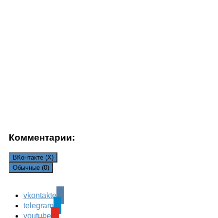
Комментарии:
ВКонтакте (
X
)
Обычные (0)
Comments are closed.
vkontakte
telegram
youtube