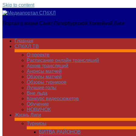
Skip to content
Медиапортал
Портал о жизни Санкт-Петербургской Хоккейной Лиги
СПбХЛ
Главная
СПбХЛ ТВ
О проекте
Расписание онлайн трансляций
Архив трансляций
Анонсы матчей
Обзоры матчей
Обзоры турниров
Лучшие голы
Вне льда
Конкурс видеосюжетов
Обучение
НОВИЧОК
Жизнь Лиги
Турниры
БИТВА РАЙОНОВ