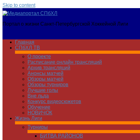
Skip to content
Медиапортал
Портал о жизни Санкт-Петербургской Хоккейной Лиги
СПбХЛ
Главная
СПбХЛ ТВ
О проекте
Расписание онлайн трансляций
Архив трансляций
Анонсы матчей
Обзоры матчей
Обзоры турниров
Лучшие голы
Вне льда
Конкурс видеосюжетов
Обучение
НОВИЧОК
Жизнь Лиги
Турниры
БИТВА РАЙОНОВ