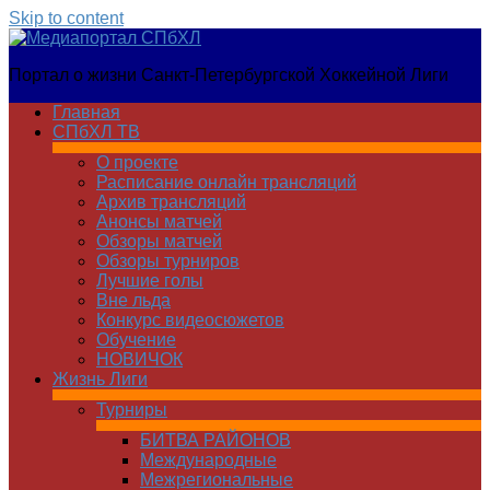
Skip to content
Медиапортал
Портал о жизни Санкт-Петербургской Хоккейной Лиги
СПбХЛ
Главная
СПбХЛ ТВ
О проекте
Расписание онлайн трансляций
Архив трансляций
Анонсы матчей
Обзоры матчей
Обзоры турниров
Лучшие голы
Вне льда
Конкурс видеосюжетов
Обучение
НОВИЧОК
Жизнь Лиги
Турниры
БИТВА РАЙОНОВ
Международные
Межрегиональные