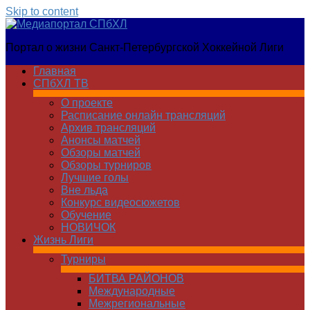
Skip to content
Медиапортал
Портал о жизни Санкт-Петербургской Хоккейной Лиги
СПбХЛ
Главная
СПбХЛ ТВ
О проекте
Расписание онлайн трансляций
Архив трансляций
Анонсы матчей
Обзоры матчей
Обзоры турниров
Лучшие голы
Вне льда
Конкурс видеосюжетов
Обучение
НОВИЧОК
Жизнь Лиги
Турниры
БИТВА РАЙОНОВ
Международные
Межрегиональные