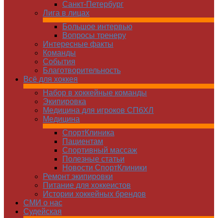
Санкт-Петербург
Лига в лицах
Большое интервью
Вопросы тренеру
Интересные факты
Команды
Cобытия
Благотворительность
Всё для хоккея
Набор в хоккейные команды
Экипировка
Медицина для игроков СПбХЛ
Медицина
СпортКлиника
Пациентам
Спортивный массаж
Полезные статьи
Новости СпортКлиники
Ремонт экипировки
Питание для хоккеистов
Истории хоккейных брендов
СМИ о нас
Судейская