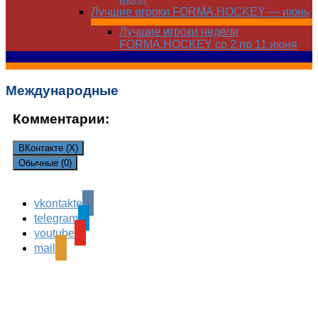
Лучшие игроки FORMA.HOCKEY — июнь
Лучшие игроки недели
FORMA.HOCKEY со 2 по 11 июня
Международные
Комментарии:
ВКонтакте (
X
)
Обычные (0)
Comments are closed.
vkontakte
telegram
youtube
mail