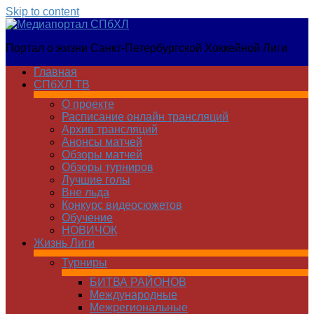
Skip to content
Медиапортал
Портал о жизни Санкт-Петербургской Хоккейной Лиги
СПбХЛ
Главная
СПбХЛ ТВ
О проекте
Расписание онлайн трансляций
Архив трансляций
Анонсы матчей
Обзоры матчей
Обзоры турниров
Лучшие голы
Вне льда
Конкурс видеосюжетов
Обучение
НОВИЧОК
Жизнь Лиги
Турниры
БИТВА РАЙОНОВ
Международные
Межрегиональные