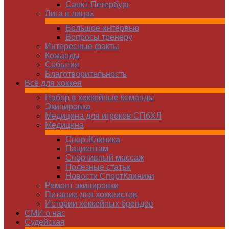
Санкт-Петербург
Лига в лицах
Большое интервью
Вопросы тренеру
Интересные факты
Команды
Cобытия
Благотворительность
Всё для хоккея
Набор в хоккейные команды
Экипировка
Медицина для игроков СПбХЛ
Медицина
СпортКлиника
Пациентам
Спортивный массаж
Полезные статьи
Новости СпортКлиники
Ремонт экипировки
Питание для хоккеистов
Истории хоккейных брендов
СМИ о нас
Судейская