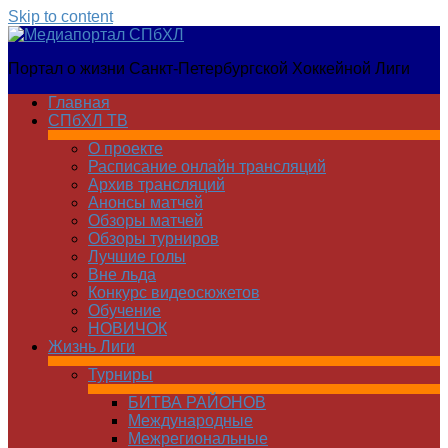
Skip to content
Медиапортал
Портал о жизни Санкт-Петербургской Хоккейной Лиги
СПбХЛ
Главная
СПбХЛ ТВ
О проекте
Расписание онлайн трансляций
Архив трансляций
Анонсы матчей
Обзоры матчей
Обзоры турниров
Лучшие голы
Вне льда
Конкурс видеосюжетов
Обучение
НОВИЧОК
Жизнь Лиги
Турниры
БИТВА РАЙОНОВ
Международные
Межрегиональные