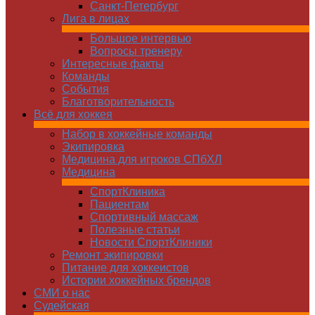
Санкт-Петербург
Лига в лицах
Большое интервью
Вопросы тренеру
Интересные факты
Команды
Cобытия
Благотворительность
Всё для хоккея
Набор в хоккейные команды
Экипировка
Медицина для игроков СПбХЛ
Медицина
СпортКлиника
Пациентам
Спортивный массаж
Полезные статьи
Новости СпортКлиники
Ремонт экипировки
Питание для хоккеистов
Истории хоккейных брендов
СМИ о нас
Судейская