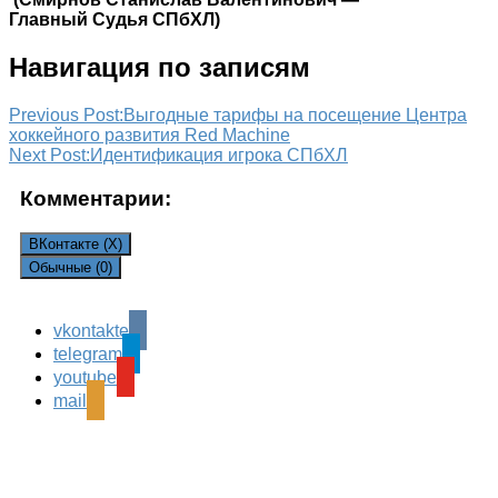
Главный Судья СПбХЛ)
Навигация по записям
Previous Post:
Выгодные тарифы на посещение Центра
хоккейного развития Red Machine
Next Post:
Идентификация игрока СПбХЛ
Комментарии:
ВКонтакте (
X
)
Обычные (0)
vkontakte
Leave a Reply
telegram
Ваш адрес email не будет опубликован.
Обязательные
youtube
поля помечены
*
mail
Комментарий
*