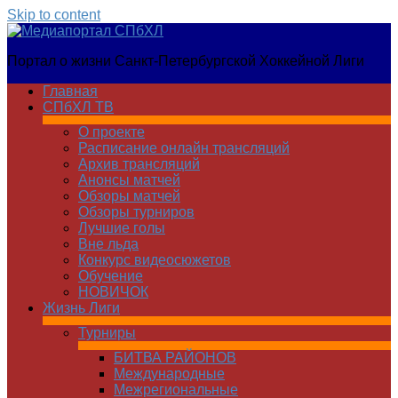
Skip to content
Медиапортал
Портал о жизни Санкт-Петербургской Хоккейной Лиги
СПбХЛ
Главная
СПбХЛ ТВ
О проекте
Расписание онлайн трансляций
Архив трансляций
Анонсы матчей
Обзоры матчей
Обзоры турниров
Лучшие голы
Вне льда
Конкурс видеосюжетов
Обучение
НОВИЧОК
Жизнь Лиги
Турниры
БИТВА РАЙОНОВ
Международные
Межрегиональные