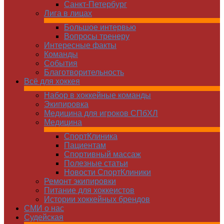
Санкт-Петербург
Лига в лицах
Большое интервью
Вопросы тренеру
Интересные факты
Команды
Cобытия
Благотворительность
Всё для хоккея
Набор в хоккейные команды
Экипировка
Медицина для игроков СПбХЛ
Медицина
СпортКлиника
Пациентам
Спортивный массаж
Полезные статьи
Новости СпортКлиники
Ремонт экипировки
Питание для хоккеистов
Истории хоккейных брендов
СМИ о нас
Судейская