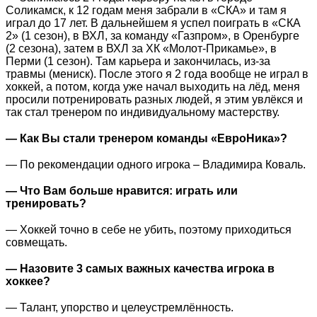
Соликамск, к 12 годам меня забрали в «СКА» и там я
играл до 17 лет. В дальнейшем я успел поиграть в «СКА
2» (1 сезон), в ВХЛ, за команду «Газпром», в Оренбурге
(2 сезона), затем в ВХЛ за ХК «Молот-Прикамье», в
Перми (1 сезон). Там карьера и закончилась, из-за
травмы (мениск). После этого я 2 года вообще не играл в
хоккей, а потом, когда уже начал выходить на лёд, меня
просили потренировать разных людей, я этим увлёкся и
так стал тренером по индивидуальному мастерству.
⠀
— Как Вы стали тренером команды «ЕвроНика»?
⠀
— По рекомендации одного игрока – Владимира Коваль.
⠀
— Что Вам больше нравится: играть или
тренировать?
⠀
— Хоккей точно в себе не убить, поэтому приходиться
совмещать.
⠀
— Назовите 3 самых важных качества игрока в
хоккее?
⠀
— Талант, упорство и целеустремлённость.