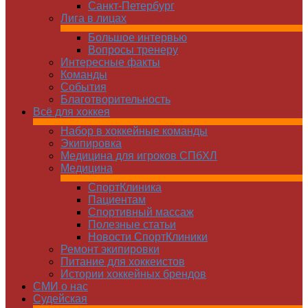
Санкт-Петербург
Лига в лицах
Большое интервью
Вопросы тренеру
Интересные факты
Команды
Cобытия
Благотворительность
Всё для хоккея
Набор в хоккейные команды
Экипировка
Медицина для игроков СПбХЛ
Медицина
СпортКлиника
Пациентам
Спортивный массаж
Полезные статьи
Новости СпортКлиники
Ремонт экипировки
Питание для хоккеистов
Истории хоккейных брендов
СМИ о нас
Судейская