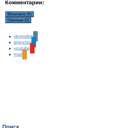
Комментарии:
ВКонтакте (
X
)
Обычные (0)
vkontakte
Leave a Reply
telegram
Ваш адрес email не будет опубликован.
Обязательные
youtube
поля помечены
*
mail
Комментарий
*
Имя
*
Email
*
Поиск