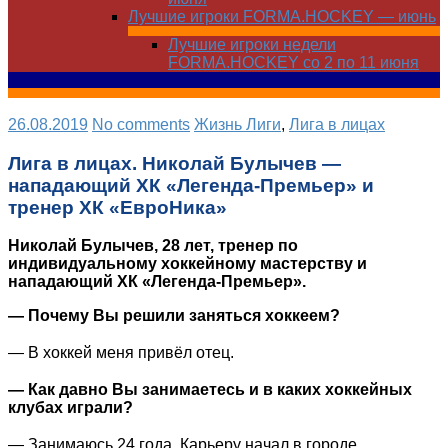
Лучшие игроки FORMA.HOCKEY — июнь
Лучшие игроки недели
FORMA.HOCKEY со 2 по 11 июня
26.08.2019
No comments
Жизнь Лиги
,
Лига в лицах
Лига в лицах. Николай Булычев —
нападающий ХК «Легенда-Премьер» и
тренер ХК «ЕвроНика»⠀
Николай Булычев, 28 лет, тренер по
индивидуальному хоккейному мастерству и
нападающий ХК «Легенда-Премьер».
— Почему Вы решили заняться хоккеем?
⠀
— В хоккей меня привёл отец.
⠀
— Как давно Вы занимаетесь и в каких хоккейных
клубах играли?
⠀
— Занимаюсь 24 года. Карьеру начал в городе