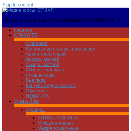
Skip to content
Медиапортал
Портал о жизни Санкт-Петербургской Хоккейной Лиги
СПбХЛ
Главная
СПбХЛ ТВ
О проекте
Расписание онлайн трансляций
Архив трансляций
Анонсы матчей
Обзоры матчей
Обзоры турниров
Лучшие голы
Вне льда
Конкурс видеосюжетов
Обучение
НОВИЧОК
Жизнь Лиги
Турниры
БИТВА РАЙОНОВ
Международные
Межрегиональные