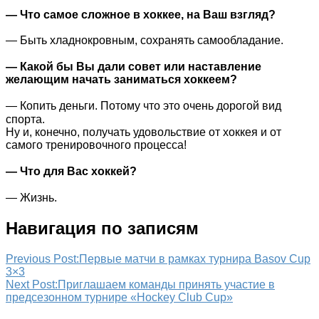
— Что самое сложное в хоккее, на Ваш взгляд?
— Быть хладнокровным, сохранять самообладание.
⠀
— Какой бы Вы дали совет или наставление
желающим начать заниматься хоккеем?
⠀
— Копить деньги. Потому что это очень дорогой вид
спорта.⠀
Ну и, конечно, получать удовольствие от хоккея и от
самого тренировочного процесса!
⠀
— Что для Вас хоккей?
⠀
— Жизнь.
Навигация по записям
Previous Post:
Первые матчи в рамках турнира Basov Cup
3×3
Next Post:
Приглашаем команды принять участие в
предсезонном турнире «Hockey Club Cup»