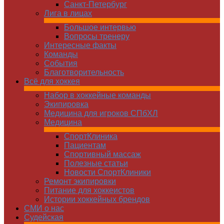
Санкт-Петербург
Лига в лицах
Большое интервью
Вопросы тренеру
Интересные факты
Команды
Cобытия
Благотворительность
Всё для хоккея
Набор в хоккейные команды
Экипировка
Медицина для игроков СПбХЛ
Медицина
СпортКлиника
Пациентам
Спортивный массаж
Полезные статьи
Новости СпортКлиники
Ремонт экипировки
Питание для хоккеистов
Истории хоккейных брендов
СМИ о нас
Судейская