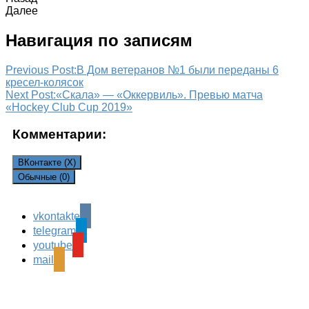
Далее
Навигация по записям
Previous Post:
В Дом ветеранов №1 были переданы 6
кресел-колясок
Next Post:
«Скала» — «Оккервиль». Превью матча
«Hockey Club Cup 2019»
Комментарии:
ВКонтакте (
X
)
Обычные (0)
vkontakte
Leave a Reply
telegram
Ваш адрес email не будет опубликован.
Обязательные
youtube
поля помечены
*
mail
Комментарий
*