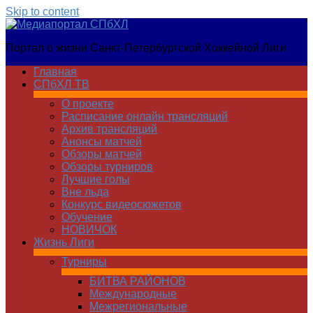
Skip to content
Медиапортал
Портал о жизни Санкт-Петербургской Хоккейной Лиги
СПбХЛ
Главная
СПбХЛ ТВ
О проекте
Расписание онлайн трансляций
Архив трансляций
Анонсы матчей
Обзоры матчей
Обзоры турниров
Лучшие голы
Вне льда
Конкурс видеосюжетов
Обучение
НОВИЧОК
Жизнь Лиги
Турниры
БИТВА РАЙОНОВ
Международные
Межрегиональные