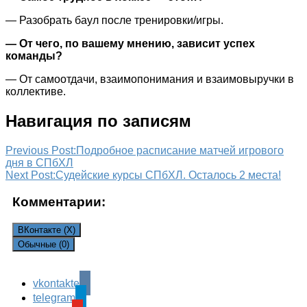
— Разобрать баул после тренировки/игры.
— От чего, по вашему мнению, зависит успех
команды?
— От самоотдачи, взаимопонимания и взаимовыручки в
коллективе.
Навигация по записям
Previous Post:
Подробное расписание матчей игрового
дня в СПбХЛ
Next Post:
Судейские курсы СПбХЛ. Осталось 2 места!
Комментарии:
ВКонтакте (
X
)
Обычные (0)
vkontakte
Leave a Reply
telegram