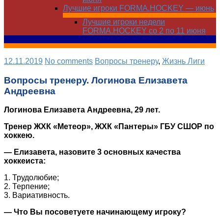
Лучшие игроки FORMA.HOCKEY — июнь
Лучшие игроки недели
FORMA.HOCKEY со 2 по 11 июня
12.11.2019
No comments
Вопросы тренеру
,
Жизнь Лиги
Вопросы тренеру. Логинова Елизавета
Андреевна
Логинова Елизавета Андреевна, 29 лет.
Тренер ЖХК «Метеор», ЖХК «Пантеры» ГБУ СШОР по
хоккею.
— Елизавета, назовите 3 основных качества
хоккеиста:
1. Трудолюбие;
2. Терпение;
3. Вариативность.
— Что Вы посоветуете начинающему игроку?