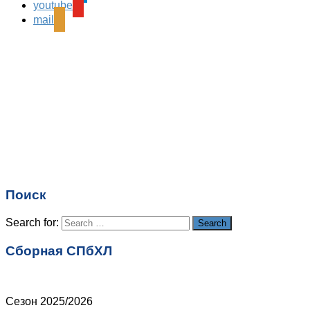
Ваш адрес email не будет опубликован.
Обязательные
youtube
поля помечены
*
mail
Комментарий
*
Имя
*
Email
*
Поиск
Сайт
Search for:
Search
Сборная СПбХЛ
Сезон 2025/2026