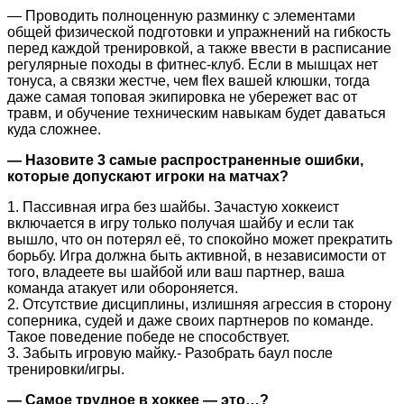
— Проводить полноценную разминку с элементами
общей физической подготовки и упражнений на гибкость
перед каждой тренировкой, а также ввести в расписание
регулярные походы в фитнес-клуб. Если в мышцах нет
тонуса, а связки жестче, чем flex вашей клюшки, тогда
даже самая топовая экипировка не убережет вас от
травм, и обучение техническим навыкам будет даваться
куда сложнее.
— Назовите 3 самые распространенные ошибки,
которые допускают игроки на матчах?
1. Пассивная игра без шайбы. Зачастую хоккеист
включается в игру только получая шайбу и если так
вышло, что он потерял её, то спокойно может прекратить
борьбу. Игра должна быть активной, в независимости от
того, владеете вы шайбой или ваш партнер, ваша
команда атакует или обороняется.
2. Отсутствие дисциплины, излишняя агрессия в сторону
соперника, судей и даже своих партнеров по команде.
Такое поведение победе не способствует.
3. Забыть игровую майку.- Разобрать баул после
тренировки/игры.
— Самое трудное в хоккее — это…?