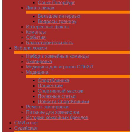
Санкт-Петербург
Лига в лицах
Большое интервью
Вопросы тренеру
Интересные факты
Команды
Cобытия
Благотворительность
Всё для хоккея
Набор в хоккейные команды
Экипировка
Медицина для игроков СПбХЛ
Медицина
СпортКлиника
Пациентам
Спортивный массаж
Полезные статьи
Новости СпортКлиники
Ремонт экипировки
Питание для хоккеистов
Истории хоккейных брендов
СМИ о нас
Судейская