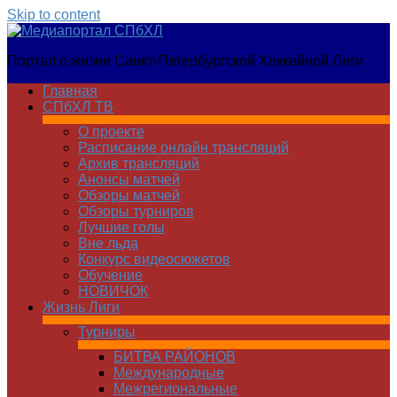
Skip to content
Медиапортал
Портал о жизни Санкт-Петербургской Хоккейной Лиги
СПбХЛ
Главная
СПбХЛ ТВ
О проекте
Расписание онлайн трансляций
Архив трансляций
Анонсы матчей
Обзоры матчей
Обзоры турниров
Лучшие голы
Вне льда
Конкурс видеосюжетов
Обучение
НОВИЧОК
Жизнь Лиги
Турниры
БИТВА РАЙОНОВ
Международные
Межрегиональные