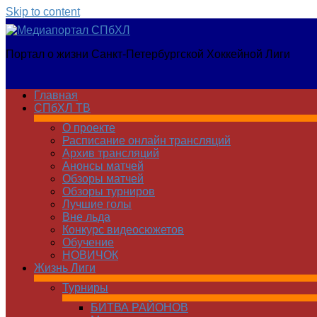
Skip to content
Медиапортал
Портал о жизни Санкт-Петербургской Хоккейной Лиги
СПбХЛ
Главная
СПбХЛ ТВ
О проекте
Расписание онлайн трансляций
Архив трансляций
Анонсы матчей
Обзоры матчей
Обзоры турниров
Лучшие голы
Вне льда
Конкурс видеосюжетов
Обучение
НОВИЧОК
Жизнь Лиги
Турниры
БИТВА РАЙОНОВ