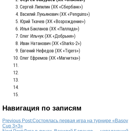
Сергей Липилин (ХК «Сбербанк»)
Василий Лукьянович (ХК «Penguins»)
Юрий Ткачев (ХК «Возрождение»)
Илья Бакланов (ХК «Паллада»)
Олег Ильчук (ХК «Добрыня»)
Иван Натанович (ХК «Sharks-2»)
Евгений Нефедов (ХК «Tigers»)
Олег Ефремов (ХК «Магнитка»)
Навигация по записям
Previous Post:
Состоялась первая игра на турнире «Basov
Cup 3×3»