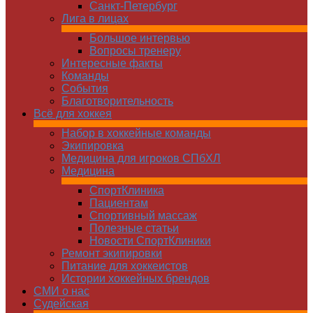
Санкт-Петербург
Лига в лицах
Большое интервью
Вопросы тренеру
Интересные факты
Команды
Cобытия
Благотворительность
Всё для хоккея
Набор в хоккейные команды
Экипировка
Медицина для игроков СПбХЛ
Медицина
СпортКлиника
Пациентам
Спортивный массаж
Полезные статьи
Новости СпортКлиники
Ремонт экипировки
Питание для хоккеистов
Истории хоккейных брендов
СМИ о нас
Судейская