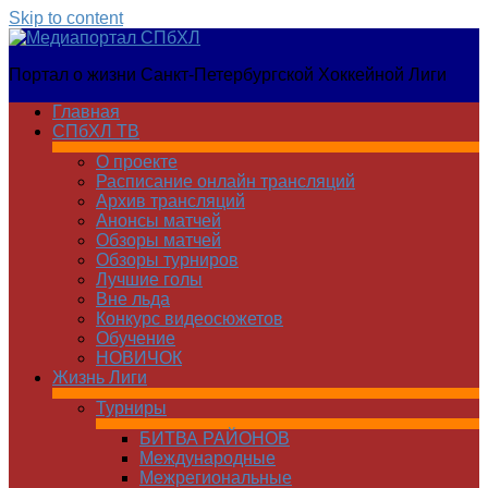
Skip to content
Медиапортал
Портал о жизни Санкт-Петербургской Хоккейной Лиги
СПбХЛ
Главная
СПбХЛ ТВ
О проекте
Расписание онлайн трансляций
Архив трансляций
Анонсы матчей
Обзоры матчей
Обзоры турниров
Лучшие голы
Вне льда
Конкурс видеосюжетов
Обучение
НОВИЧОК
Жизнь Лиги
Турниры
БИТВА РАЙОНОВ
Международные
Межрегиональные