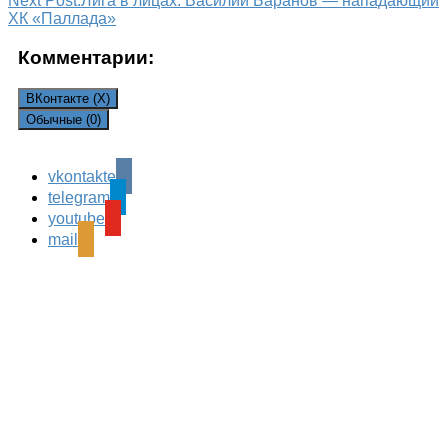
Next Post:
Лига в лицах. Василий Баранов — нападающий
ХК «Паллада»
Комментарии:
ВКонтакте (
X
)
Обычные (0)
vkontakte
Leave a Reply
telegram
Ваш адрес email не будет опубликован.
Обязательные
youtube
поля помечены
*
mail
Комментарий
*
Имя
*