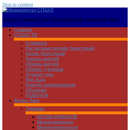
Skip to content
Медиапортал
Портал о жизни Санкт-Петербургской Хоккейной Лиги
СПбХЛ
Главная
СПбХЛ ТВ
О проекте
Расписание онлайн трансляций
Архив трансляций
Анонсы матчей
Обзоры матчей
Обзоры турниров
Лучшие голы
Вне льда
Конкурс видеосюжетов
Обучение
НОВИЧОК
Жизнь Лиги
Турниры
БИТВА РАЙОНОВ
Международные
Межрегиональные