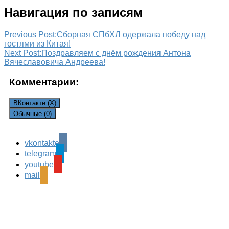
Навигация по записям
Previous Post:
Сборная СПбХЛ одержала победу над
гостями из Китая!
Next Post:
Поздравляем с днём рождения Антона
Вячеславовича Андреева!
Комментарии:
ВКонтакте (
X
)
Обычные (0)
vkontakte
Leave a Reply
telegram
Ваш адрес email не будет опубликован.
Обязательные
youtube
поля помечены
*
mail
Комментарий
*