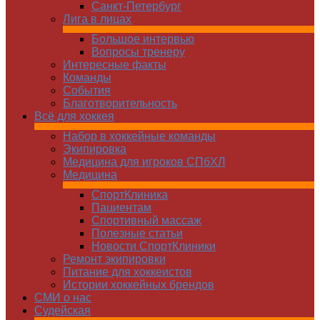
Санкт-Петербург
Лига в лицах
Большое интервью
Вопросы тренеру
Интересные факты
Команды
Cобытия
Благотворительность
Всё для хоккея
Набор в хоккейные команды
Экипировка
Медицина для игроков СПбХЛ
Медицина
СпортКлиника
Пациентам
Спортивный массаж
Полезные статьи
Новости СпортКлиники
Ремонт экипировки
Питание для хоккеистов
Истории хоккейных брендов
СМИ о нас
Судейская