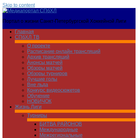
Skip to content
Медиапортал
Портал о жизни Санкт-Петербургской Хоккейной Лиги
СПбХЛ
Главная
СПбХЛ ТВ
О проекте
Расписание онлайн трансляций
Архив трансляций
Анонсы матчей
Обзоры матчей
Обзоры турниров
Лучшие голы
Вне льда
Конкурс видеосюжетов
Обучение
НОВИЧОК
Жизнь Лиги
Турниры
БИТВА РАЙОНОВ
Международные
Межрегиональные