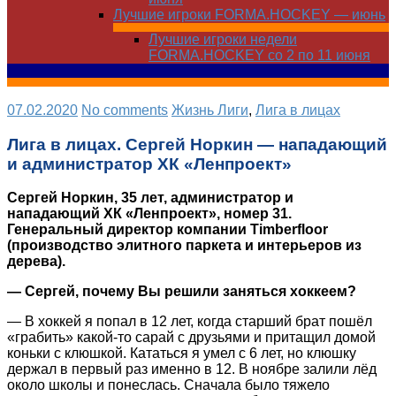
Лучшие игроки FORMA.HOCKEY — июнь
Лучшие игроки недели
FORMA.HOCKEY со 2 по 11 июня
07.02.2020
No comments
Жизнь Лиги
,
Лига в лицах
Лига в лицах. Сергей Норкин — нападающий
и администратор ХК «Ленпроект»
Сергей Норкин, 35 лет, администратор и
нападающий ХК «Ленпроект», номер 31.
Генеральный директор компании Timberfloor
(производство элитного паркета и интерьеров из
дерева).
— Сергей, почему Вы решили заняться хоккеем?
— В хоккей я попал в 12 лет, когда старший брат пошёл
«грабить» какой-то сарай с друзьями и притащил домой
коньки с клюшкой. Кататься я умел с 6 лет, но клюшку
держал в первый раз именно в 12. В ноябре залили лёд
около школы и понеслась. Сначала было тяжело