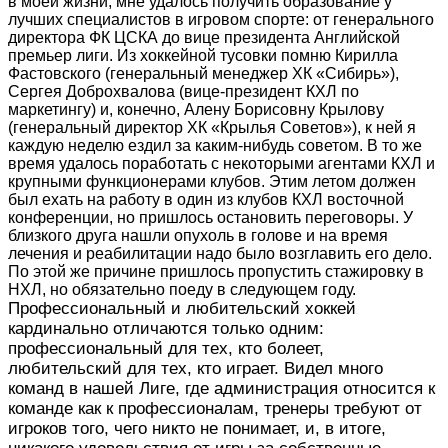
в моей жизни, мне удалось получить образование у
лучших специалистов в игровом спорте: от генерального
директора ФК ЦСКА до вице президента Английской
премьер лиги. Из хоккейной тусовки помню Кирилла
Фастовского (генеральный менеджер ХК «Сибирь»),
Сергея Доброхвалова (вице-президент КХЛ по
маркетингу) и, конечно, Алену Борисовну Крылову
(генеральный директор ХК «Крылья Советов»), к ней я
каждую неделю ездил за каким-нибудь советом. В то же
время удалось поработать с некоторыми агентами КХЛ и
крупными функционерами клубов. Этим летом должен
был ехать на работу в один из клубов КХЛ восточной
конференции, но пришлось остановить переговоры. У
близкого друга нашли опухоль в голове и на время
лечения и реабилитации надо было возглавить его дело.
По этой же причине пришлось пропустить стажировку в
НХЛ, но обязательно поеду в следующем году.
Профессиональный и любительский хоккей
кардинально отличаются только одним:
профессиональный для тех, кто болеет,
любительский для тех, кто играет. Видел много
команд в нашей Лиге, где администрация от
носится к
команде как к профессионалам, тренеры требуют от
игроков того, чего никто не понимает, и, в итоге,