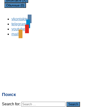
ВКонтакте (
X
)
Обычные (0)
vkontakte
Leave a Reply
telegram
Ваш адрес email не будет опубликован.
Обязательные
youtube
поля помечены
*
mail
Комментарий
*
Имя
*
Email
*
Поиск
Сайт
Search for:
Search