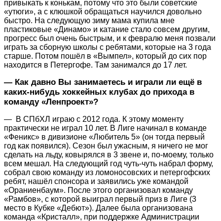
привыкать к конькам, потому что это были советские
«утюги», а с клюшкой обращаться научился довольно
быстро. На следующую зиму мама купила мне
пластиковые «Динамо» и катание стало совсем другим,
прогресс был очень быстрым, и к февралю меня позвали
играть за сборную школы с ребятами, которые на 3 года
старше. Потом пошёл в «Вымпел», который до сих пор
находится в Петергофе. Там занимался до 17 лет.
— Как давно Вы занимаетесь и играли ли ещё в
каких-нибудь хоккейных клубах до прихода в
команду «Ленпроект»?
— В СПбХЛ играю с 2012 года. К этому моменту
практически не играл 10 лет. В Лиге начинал в команде
«Феникс» в дивизионе «Любитель 5» (он тогда первый
год как появился). Сезон был ужасным, я ничего не мог
сделать на льду, ковырялся в 3 звене и, по-моему, только
всем мешал. На следующий год чуть-чуть набрал форму,
собрал свою команду из ломоносовских и петергофских
ребят, нашёл спонсора и заявились уже командой
«Ораниенбаум». После этого организовал команду
«Рамбов», с которой выиграл первый приз в Лиге (3
место в Кубке «Дебют»). Далее была организована
команда «Кристалл», при поддержке Администрации