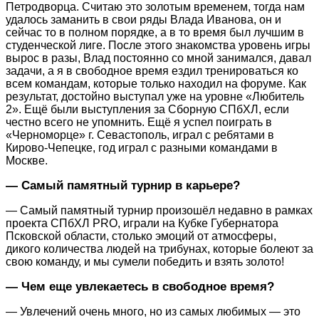
Петродворца. Считаю это золотым временем, тогда нам
удалось заманить в свои ряды Влада Иванова, он и
сейчас то в полном порядке, а в то время был лучшим в
студенческой лиге. После этого знакомства уровень игры
вырос в разы, Влад постоянно со мной занимался, давал
задачи, а я в свободное время ездил тренироваться ко
всем командам, которые только находил на форуме. Как
результат, достойно выступал уже на уровне «Любитель
2». Ещё были выступления за Сборную СПбХЛ, если
честно всего не упомнить. Ещё я успел поиграть в
«Черноморце» г. Севастополь, играл с ребятами в
Кирово-Чепецке, год играл с разными командами в
Москве.
— Самый памятный турнир в карьере?
— Самый памятный турнир произошёл недавно в рамках
проекта СПбХЛ PRO, играли на Кубке Губернатора
Псковской области, столько эмоций от атмосферы,
дикого количества людей на трибунах, которые болеют за
свою команду, и мы сумели победить и взять золото!
— Чем еще увлекаетесь в свободное время?
— Увлечений очень много, но из самых любимых — это