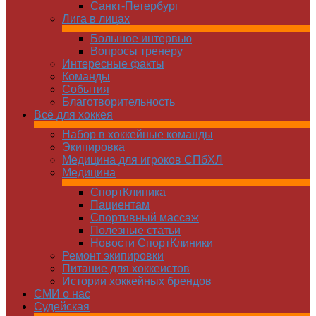
Санкт-Петербург
Лига в лицах
Большое интервью
Вопросы тренеру
Интересные факты
Команды
Cобытия
Благотворительность
Всё для хоккея
Набор в хоккейные команды
Экипировка
Медицина для игроков СПбХЛ
Медицина
СпортКлиника
Пациентам
Спортивный массаж
Полезные статьи
Новости СпортКлиники
Ремонт экипировки
Питание для хоккеистов
Истории хоккейных брендов
СМИ о нас
Судейская