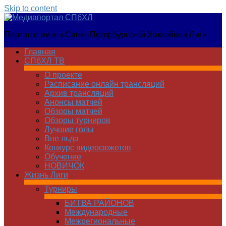
Skip to content
Медиапортал
Портал о жизни Санкт-Петербургской Хоккейной Лиги
СПбХЛ
Главная
СПбХЛ ТВ
О проекте
Расписание онлайн трансляций
Архив трансляций
Анонсы матчей
Обзоры матчей
Обзоры турниров
Лучшие голы
Вне льда
Конкурс видеосюжетов
Обучение
НОВИЧОК
Жизнь Лиги
Турниры
БИТВА РАЙОНОВ
Международные
Межрегиональные