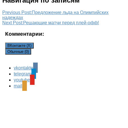
Навигация по записям
Previous Post:
Предложение льда на Олимпийских
надеждах
Next Post:
Решающие матчи перед плей-офф!
Комментарии:
ВКонтакте (
X
)
Обычные (0)
vkontakte
Leave a Reply
telegram
Ваш адрес email не будет опубликован.
Обязательные
youtube
поля помечены
*
mail
Комментарий
*