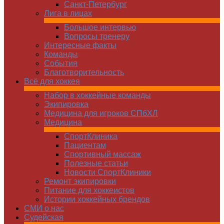
Санкт-Петербург
Лига в лицах
Большое интервью
Вопросы тренеру
Интересные факты
Команды
Cобытия
Благотворительность
Всё для хоккея
Набор в хоккейные команды
Экипировка
Медицина для игроков СПбХЛ
Медицина
СпортКлиника
Пациентам
Спортивный массаж
Полезные статьи
Новости СпортКлиники
Ремонт экипировки
Питание для хоккеистов
Истории хоккейных брендов
СМИ о нас
Судейская