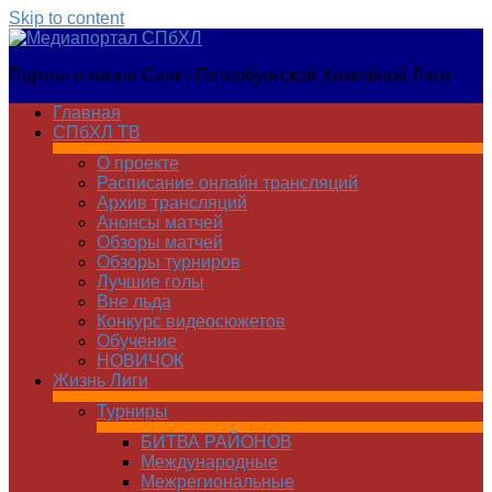
Skip to content
Медиапортал
Портал о жизни Санкт-Петербургской Хоккейной Лиги
СПбХЛ
Главная
СПбХЛ ТВ
О проекте
Расписание онлайн трансляций
Архив трансляций
Анонсы матчей
Обзоры матчей
Обзоры турниров
Лучшие голы
Вне льда
Конкурс видеосюжетов
Обучение
НОВИЧОК
Жизнь Лиги
Турниры
БИТВА РАЙОНОВ
Международные
Межрегиональные