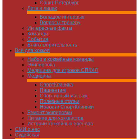
Санкт-Петербург
Лига в лицах
Большое интервью
Вопросы тренеру
Интересные факты
Команды
Cобытия
Благотворительность
Всё для хоккея
Набор в хоккейные команды
Экипировка
Медицина для игроков СПбХЛ
Медицина
СпортКлиника
Пациентам
Спортивный массаж
Полезные статьи
Новости СпортКлиники
Ремонт экипировки
Питание для хоккеистов
Истории хоккейных брендов
СМИ о нас
Судейская