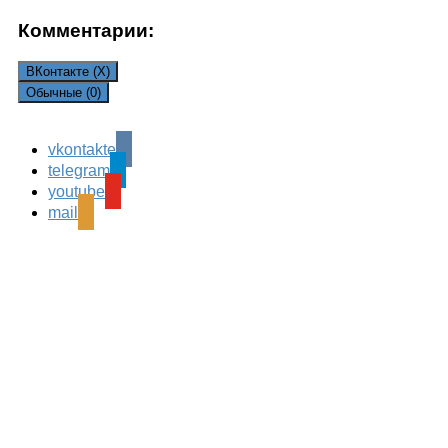
Комментарии:
ВКонтакте (
X
)
Обычные (0)
vkontakte
Leave a Reply
telegram
Ваш адрес email не будет опубликован.
Обязательные
youtube
поля помечены
*
mail
Комментарий
*
Имя
*
Email
*