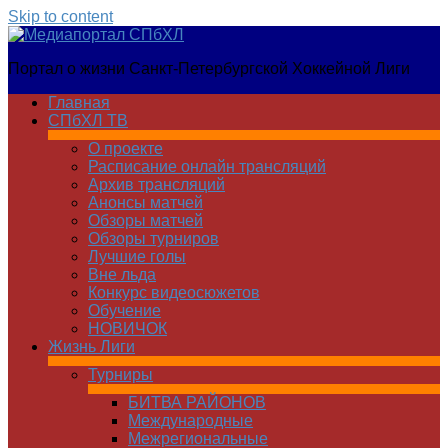
Skip to content
Медиапортал
Портал о жизни Санкт-Петербургской Хоккейной Лиги
СПбХЛ
Главная
СПбХЛ ТВ
О проекте
Расписание онлайн трансляций
Архив трансляций
Анонсы матчей
Обзоры матчей
Обзоры турниров
Лучшие голы
Вне льда
Конкурс видеосюжетов
Обучение
НОВИЧОК
Жизнь Лиги
Турниры
БИТВА РАЙОНОВ
Международные
Межрегиональные