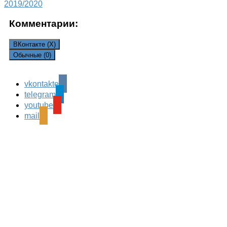
2019/2020
Комментарии:
ВКонтакте (
X
)
Обычные (0)
vkontakte
Leave a Reply
telegram
Ваш адрес email не будет опубликован.
Обязательные
youtube
поля помечены
*
mail
Комментарий
*
Имя
*