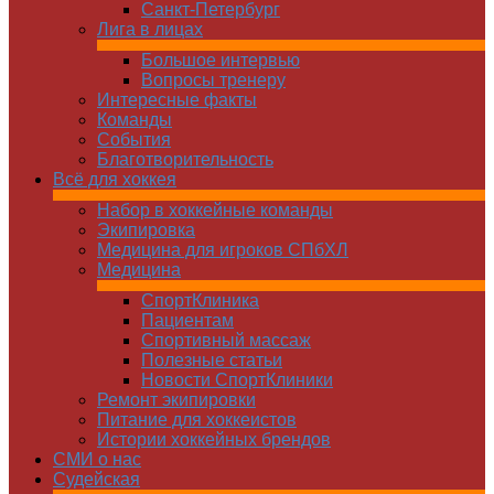
Санкт-Петербург
Лига в лицах
Большое интервью
Вопросы тренеру
Интересные факты
Команды
Cобытия
Благотворительность
Всё для хоккея
Набор в хоккейные команды
Экипировка
Медицина для игроков СПбХЛ
Медицина
СпортКлиника
Пациентам
Спортивный массаж
Полезные статьи
Новости СпортКлиники
Ремонт экипировки
Питание для хоккеистов
Истории хоккейных брендов
СМИ о нас
Судейская