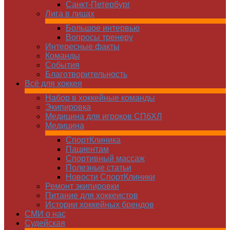
Санкт-Петербург
Лига в лицах
Большое интервью
Вопросы тренеру
Интересные факты
Команды
Cобытия
Благотворительность
Всё для хоккея
Набор в хоккейные команды
Экипировка
Медицина для игроков СПбХЛ
Медицина
СпортКлиника
Пациентам
Спортивный массаж
Полезные статьи
Новости СпортКлиники
Ремонт экипировки
Питание для хоккеистов
Истории хоккейных брендов
СМИ о нас
Судейская