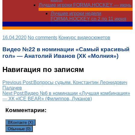
Лучшие игроки FORMA.HOCKEY — июнь
Лучшие игроки недели
FORMA.HOCKEY со 2 по 11 июня
16.04.2020
No comments
Конкурс видеосюжетов
Видео №22 в номинации «Самый красивый
гол» — Анатолий Иванов (ХК «Молния»)
Навигация по записям
Previous Post:
Вопросы судьям. Константин Леонидович
Палачев
Next Post:
Видео №6 в номинации «Лучшая комбинация»
— ХК «ICE BEAR» (Филиппов, Луканов)
Комментарии:
ВКонтакте (
X
)
Обычные (0)