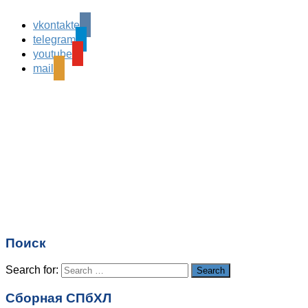
vkontakte
Leave a Reply
telegram
Ваш адрес email не будет опубликован.
Обязательные
youtube
поля помечены
*
mail
Комментарий
*
Имя
*
Email
*
Поиск
Сайт
Search for:
Search
Сборная СПбХЛ