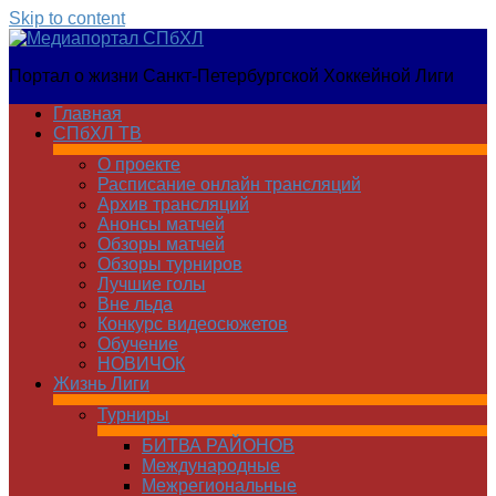
Skip to content
Медиапортал
Портал о жизни Санкт-Петербургской Хоккейной Лиги
СПбХЛ
Главная
СПбХЛ ТВ
О проекте
Расписание онлайн трансляций
Архив трансляций
Анонсы матчей
Обзоры матчей
Обзоры турниров
Лучшие голы
Вне льда
Конкурс видеосюжетов
Обучение
НОВИЧОК
Жизнь Лиги
Турниры
БИТВА РАЙОНОВ
Международные
Межрегиональные