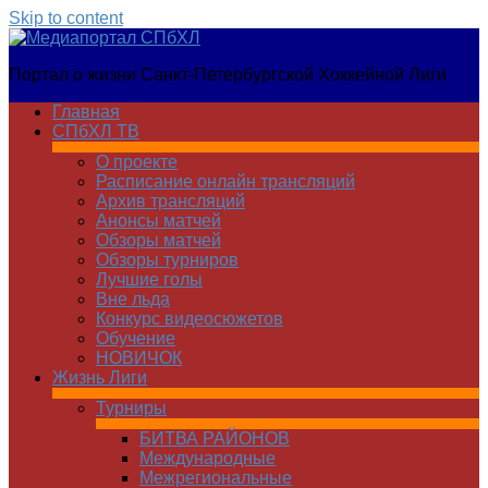
Skip to content
Медиапортал
Портал о жизни Санкт-Петербургской Хоккейной Лиги
СПбХЛ
Главная
СПбХЛ ТВ
О проекте
Расписание онлайн трансляций
Архив трансляций
Анонсы матчей
Обзоры матчей
Обзоры турниров
Лучшие голы
Вне льда
Конкурс видеосюжетов
Обучение
НОВИЧОК
Жизнь Лиги
Турниры
БИТВА РАЙОНОВ
Международные
Межрегиональные