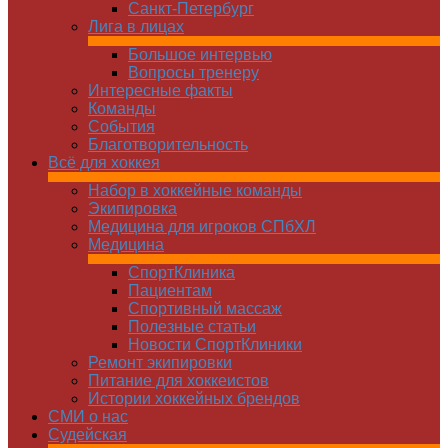
Санкт-Петербург
Лига в лицах
Большое интервью
Вопросы тренеру
Интересные факты
Команды
Cобытия
Благотворительность
Всё для хоккея
Набор в хоккейные команды
Экипировка
Медицина для игроков СПбХЛ
Медицина
СпортКлиника
Пациентам
Спортивный массаж
Полезные статьи
Новости СпортКлиники
Ремонт экипировки
Питание для хоккеистов
Истории хоккейных брендов
СМИ о нас
Судейская