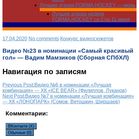
Лучшие игроки FORMA.HOCKEY — июнь
Лучшие игроки недели
FORMA.HOCKEY со 2 по 11 июня
17.04.2020
No comments
Конкурс видеосюжетов
Видео №23 в номинации «Самый красивый
гол» — Вадим Мамзиков (Сборная СПбХЛ)
Навигация по записям
Previous Post:
Видео №6 в номинации «Лучшая
комбинация» — ХК «ICE BEAR» (Филиппов, Луканов)
Next Post:
Видео №7 в номинации «Лучшая комбинация»
— ХК «ЛОНОПАРК» (Сомов, Ветошкин, Ширшаев)
Комментарии:
ВКонтакте (
X
)
Обычные (0)