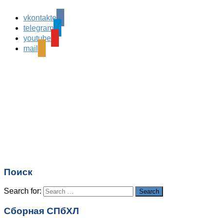
vkontakte
Leave a Reply
telegram
Ваш адрес email не будет опубликован.
Обязательные
youtube
поля помечены
*
mail
Комментарий
*
Имя
*
Email
*
Поиск
Сайт
Search for:
Search
Сборная СПбХЛ