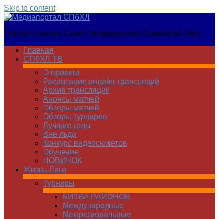
Skip to content
Медиапортал
Портал о жизни Санкт-Петербургской Хоккейной Лиги
СПбХЛ
Главная
СПбХЛ ТВ
О проекте
Расписание онлайн трансляций
Архив трансляций
Анонсы матчей
Обзоры матчей
Обзоры турниров
Лучшие голы
Вне льда
Конкурс видеосюжетов
Обучение
НОВИЧОК
Жизнь Лиги
Турниры
БИТВА РАЙОНОВ
Международные
Межрегиональные