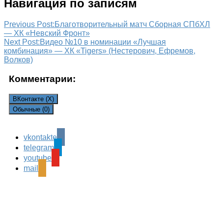
Навигация по записям
Previous Post:
Благотворительный матч Сборная СПбХЛ
— ХК «Невский Фронт»
Next Post:
Видео №10 в номинации «Лучшая
комбинация» — ХК «Tigers» (Нестерович, Ефремов,
Волков)
Комментарии:
ВКонтакте (
X
)
Обычные (0)
vkontakte
Leave a Reply
telegram
Ваш адрес email не будет опубликован.
Обязательные
youtube
поля помечены
*
mail
Комментарий
*