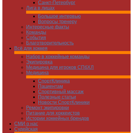
Санкт-Петербург
Лига в лицах
Большое интервью
Вопросы тренеру
Интересные факты
Команды
Cобытия
Благотворительность
Всё для хоккея
Набор в хоккейные команды
Экипировка
Медицина для игроков СПбХЛ
Медицина
СпортКлиника
Пациентам
Спортивный массаж
Полезные статьи
Новости СпортКлиники
Ремонт экипировки
Питание для хоккеистов
Истории хоккейных брендов
СМИ о нас
Судейская