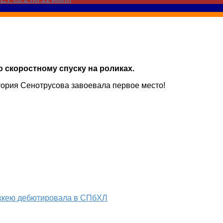
о скоростному спуску на роликах.
тория Сенотрусова завоевала первое место!
оккею дебютировала в СПбХЛ