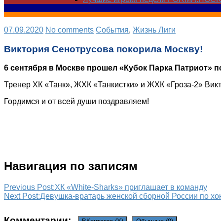
07.09.2020
No comments
Cобытия
,
Жизнь Лиги
Виктория Сенотрусова покорила Москву!
6 сентября в Москве прошел «Кубок Парка Патриот» п
Тренер ХК «Танк», ЖХК «Танкистки» и ЖХК «Гроза-2» Вик
Гордимся и от всей души поздравляем!
Навигация по записям
Previous Post:
ХК «White-Sharks» приглашает в команду
Next Post:
Девушка-вратарь женской сборной России по х
Комментарии: