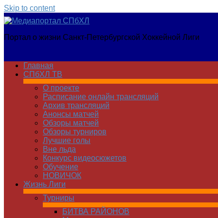
Skip to content
Медиапортал
Портал о жизни Санкт-Петербургской Хоккейной Лиги
СПбХЛ
Главная
СПбХЛ ТВ
О проекте
Расписание онлайн трансляций
Архив трансляций
Анонсы матчей
Обзоры матчей
Обзоры турниров
Лучшие голы
Вне льда
Конкурс видеосюжетов
Обучение
НОВИЧОК
Жизнь Лиги
Турниры
БИТВА РАЙОНОВ