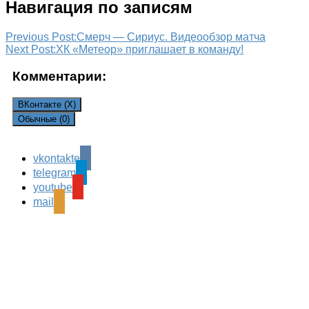
Навигация по записям
Previous Post:
Смерч — Сириус. Видеообзор матча
Next Post:
ХК «Метеор» приглашает в команду!
Комментарии:
ВКонтакте (
X
)
Обычные (0)
vkontakte
Leave a Reply
telegram
Ваш адрес email не будет опубликован.
Обязательные
youtube
поля помечены
*
mail
Комментарий
*