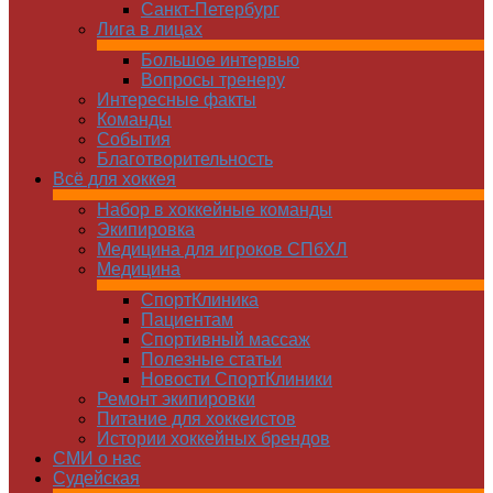
Санкт-Петербург
Лига в лицах
Большое интервью
Вопросы тренеру
Интересные факты
Команды
Cобытия
Благотворительность
Всё для хоккея
Набор в хоккейные команды
Экипировка
Медицина для игроков СПбХЛ
Медицина
СпортКлиника
Пациентам
Спортивный массаж
Полезные статьи
Новости СпортКлиники
Ремонт экипировки
Питание для хоккеистов
Истории хоккейных брендов
СМИ о нас
Судейская