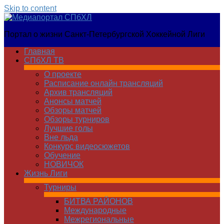
Skip to content
Медиапортал
Портал о жизни Санкт-Петербургской Хоккейной Лиги
СПбХЛ
Главная
СПбХЛ ТВ
О проекте
Расписание онлайн трансляций
Архив трансляций
Анонсы матчей
Обзоры матчей
Обзоры турниров
Лучшие голы
Вне льда
Конкурс видеосюжетов
Обучение
НОВИЧОК
Жизнь Лиги
Турниры
БИТВА РАЙОНОВ
Международные
Межрегиональные