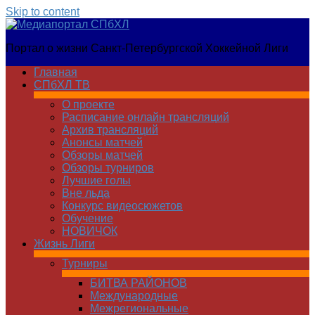
Skip to content
Медиапортал
Портал о жизни Санкт-Петербургской Хоккейной Лиги
СПбХЛ
Главная
СПбХЛ ТВ
О проекте
Расписание онлайн трансляций
Архив трансляций
Анонсы матчей
Обзоры матчей
Обзоры турниров
Лучшие голы
Вне льда
Конкурс видеосюжетов
Обучение
НОВИЧОК
Жизнь Лиги
Турниры
БИТВА РАЙОНОВ
Международные
Межрегиональные