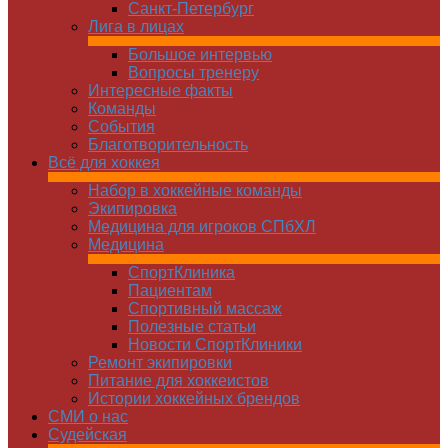
Санкт-Петербург
Лига в лицах
Большое интервью
Вопросы тренеру
Интересные факты
Команды
Cобытия
Благотворительность
Всё для хоккея
Набор в хоккейные команды
Экипировка
Медицина для игроков СПбХЛ
Медицина
СпортКлиника
Пациентам
Спортивный массаж
Полезные статьи
Новости СпортКлиники
Ремонт экипировки
Питание для хоккеистов
Истории хоккейных брендов
СМИ о нас
Судейская