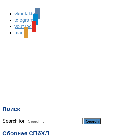
vkontakte
Leave a Reply
telegram
Ваш адрес email не будет опубликован.
Обязательные
youtube
поля помечены
*
mail
Комментарий
*
Имя
*
Email
*
Поиск
Сайт
Search for:
Search
Сборная СПбХЛ