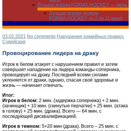
Лучшие игроки FORMA.HOCKEY — июнь
Лучшие игроки недели
FORMA.HOCKEY со 2 по 11 июня
03.02.2021
No comments
Нарушения хоккейных правил
,
Судейская
Провоцирование лидера на драку
Игрок в белом атакует с нарушением правил и затем
совершает нападение на лидера команды-соперника,
провоцирует на драку. Последний всеми силами
уклоняется от драки, однако, спасая своё здоровье и
жизнь — начинает отвечать.
Итог:
Игрок в белом:
2 мин. (задержка соперника) + 2 мин.
(зачинщик) + 10 мин. (скинутые перчатки) + 25 мин. (атака
в голову) + 25 мин. (драка). Всего — 64 мин. с
последующей дисквалификацией.
Игрок в темном:
5+20 мин (драка). Всего – 25 мин. с