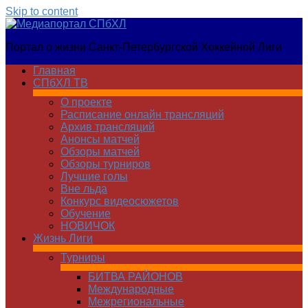
Skip to content
Медиапортал
Портал о жизни Санкт-Петербургской Хоккейной Лиги
СПбХЛ
Главная
СПбХЛ ТВ
О проекте
Расписание онлайн трансляций
Архив трансляций
Анонсы матчей
Обзоры матчей
Обзоры турниров
Лучшие голы
Вне льда
Конкурс видеосюжетов
Обучение
НОВИЧОК
Жизнь Лиги
Турниры
БИТВА РАЙОНОВ
Международные
Межрегиональные