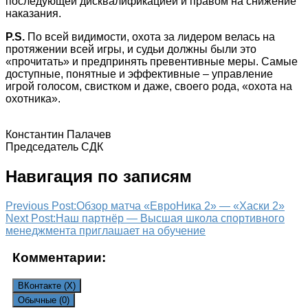
последующей дисквалификацией и правом на снижение
наказания.
P.S.
По всей видимости, охота за лидером велась на
протяжении всей игры, и судьи должны были это
«прочитать» и предпринять превентивные меры. Самые
доступные, понятные и эффективные – управление
игрой голосом, свистком и даже, своего рода, «охота на
охотника».
Константин Палачев
Председатель СДК
Навигация по записям
Previous Post:
Обзор матча «ЕвроНика 2» — «Хаски 2»
Next Post:
Наш партнёр — Высшая школа спортивного
менеджмента приглашает на обучение
Комментарии:
ВКонтакте (
X
)
Обычные (0)