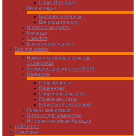
Санкт-Петербург
Лига в лицах
Большое интервью
Вопросы тренеру
Интересные факты
Команды
Cобытия
Благотворительность
Всё для хоккея
Набор в хоккейные команды
Экипировка
Медицина для игроков СПбХЛ
Медицина
СпортКлиника
Пациентам
Спортивный массаж
Полезные статьи
Новости СпортКлиники
Ремонт экипировки
Питание для хоккеистов
Истории хоккейных брендов
СМИ о нас
Судейская