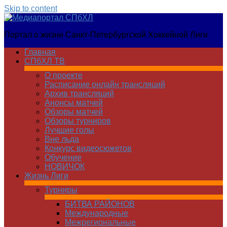
Skip to content
Медиапортал
Портал о жизни Санкт-Петербургской Хоккейной Лиги
СПбХЛ
Главная
СПбХЛ ТВ
О проекте
Расписание онлайн трансляций
Архив трансляций
Анонсы матчей
Обзоры матчей
Обзоры турниров
Лучшие голы
Вне льда
Конкурс видеосюжетов
Обучение
НОВИЧОК
Жизнь Лиги
Турниры
БИТВА РАЙОНОВ
Международные
Межрегиональные