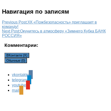
Навигация по записям
Previous Post:
ХК «Пожбезопасность» приглашает в
команду!
Next Post:
Окунитесь в атмосферу «Зимнего Кубка БАНК
РОССИЯ»
Комментарии:
ВКонтакте (
X
)
Обычные (0)
vkontakte
Leave a Reply
telegram
Ваш адрес email не будет опубликован.
Обязательные
youtube
поля помечены
*
mail
Комментарий
*