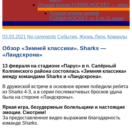
Лучшие игроки FORMA.HOCKEY — июнь
Лучшие игроки недели
FORMA.HOCKEY со 2 по 11 июня
03.03.2021
No comments
Cобытия
,
Жизнь Лиги
,
Команды
Обзор «Зимней классики». Sharks —
«Ландскрона»
13 февраля на стадионе «Парус» в п. Сапёрный
Колпинского района состоялась «Зимняя классика»
между командами Sharks и «Ландскрона».
В дружеской встрече в основное время победили ребята
из Sharks 4-3, а в серии послематчевых бросков удача
была на стороне «Ландскроны».
Яркая игра, безудержные болельщики и настоящие
эмоции. Смотрим!
За предоставленное видео выражаем благодарность
команде Sharks.