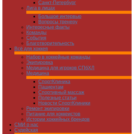
Санкт-Петербург
Лига в лицах
Большое интервью
Вопросы тренеру
Интересные факты
Команды
Cобытия
Благотворительность
Всё для хоккея
Набор в хоккейные команды
Экипировка
Медицина для игроков СПбХЛ
Медицина
СпортКлиника
Пациентам
Спортивный массаж
Полезные статьи
Новости СпортКлиники
Ремонт экипировки
Питание для хоккеистов
Истории хоккейных брендов
СМИ о нас
Судейская