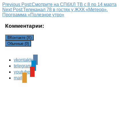
Previous Post:
Смотрите на СПбХЛ ТВ с 8 по 14 марта
Next Post:
Телеканал 78 в гостях у ЖХК «Метеор».
Программа «Полезное утро»
Комментарии:
ВКонтакте (
X
)
Обычные (0)
vkontakte
Leave a Reply
telegram
Ваш адрес email не будет опубликован.
Обязательные
youtube
поля помечены
*
mail
Комментарий
*