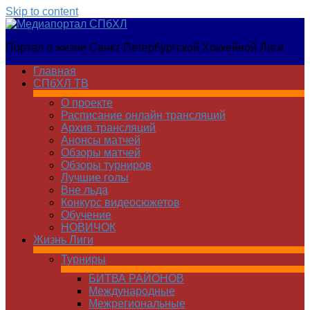
Skip to content
Медиапортал
Портал о жизни Санкт-Петербургской Хоккейной Лиги
СПбХЛ
Главная
СПбХЛ ТВ
О проекте
Расписание онлайн трансляций
Архив трансляций
Анонсы матчей
Обзоры матчей
Обзоры турниров
Лучшие голы
Вне льда
Конкурс видеосюжетов
Обучение
НОВИЧОК
Жизнь Лиги
Турниры
БИТВА РАЙОНОВ
Международные
Межрегиональные