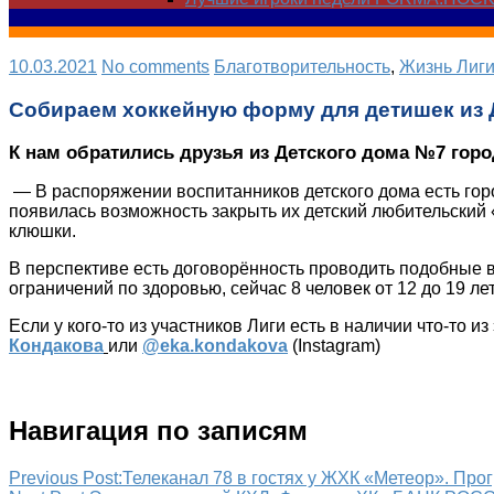
10.03.2021
No comments
Благотворительность
,
Жизнь Лиг
Собираем хоккейную форму для детишек из 
К нам обратились друзья из Детского дома №7 гор
— В распоряжении воспитанников детского дома есть горо
появилась возможность закрыть их детский любительский «
клюшки.
В перспективе есть договорённость проводить подобные 
ограничений по здоровью, сейчас 8 человек от 12 до 19 лет
Если у кого-то из участников Лиги есть в наличии что-то 
Кондакова
или
@eka.kondakova
(Instagram)
Навигация по записям
Previous Post:
Телеканал 78 в гостях у ЖХК «Метеор». Про