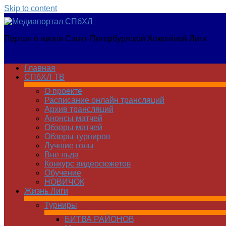
Skip to content
Медиапортал
Портал о жизни Санкт-Петербургской Хоккейной Лиги
СПбХЛ
Главная
СПбХЛ ТВ
О проекте
Расписание онлайн трансляций
Архив трансляций
Анонсы матчей
Обзоры матчей
Обзоры турниров
Лучшие голы
Вне льда
Конкурс видеосюжетов
Обучение
НОВИЧОК
Жизнь Лиги
Турниры
БИТВА РАЙОНОВ