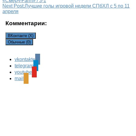
«Смерч-Farm» / 3-1
Next Post:
Лучшие голы игровой недели СПбХЛ с 5 по 11
апреля
Комментарии:
ВКонтакте (
X
)
Обычные (0)
vkontakte
Leave a Reply
telegram
Ваш адрес email не будет опубликован.
Обязательные
youtube
поля помечены
*
mail
Комментарий
*