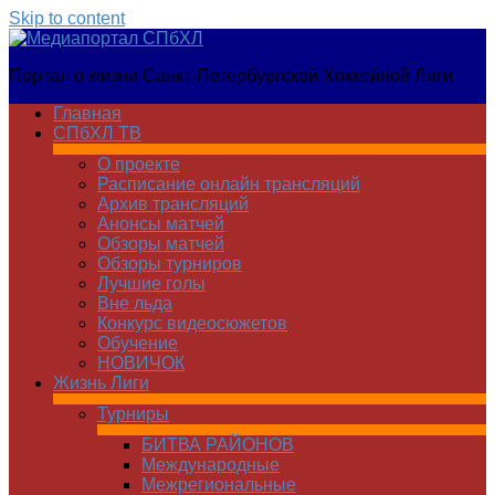
Skip to content
Медиапортал
Портал о жизни Санкт-Петербургской Хоккейной Лиги
СПбХЛ
Главная
СПбХЛ ТВ
О проекте
Расписание онлайн трансляций
Архив трансляций
Анонсы матчей
Обзоры матчей
Обзоры турниров
Лучшие голы
Вне льда
Конкурс видеосюжетов
Обучение
НОВИЧОК
Жизнь Лиги
Турниры
БИТВА РАЙОНОВ
Международные
Межрегиональные