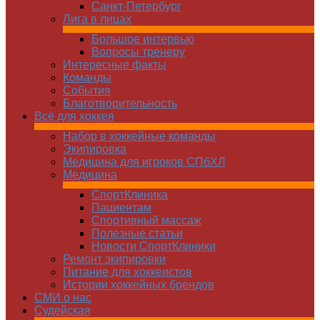
Санкт-Петербург
Лига в лицах
Большое интервью
Вопросы тренеру
Интересные факты
Команды
Cобытия
Благотворительность
Всё для хоккея
Набор в хоккейные команды
Экипировка
Медицина для игроков СПбХЛ
Медицина
СпортКлиника
Пациентам
Спортивный массаж
Полезные статьи
Новости СпортКлиники
Ремонт экипировки
Питание для хоккеистов
Истории хоккейных брендов
СМИ о нас
Судейская