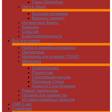
Санкт-Петербург
Лига в лицах
Большое интервью
Вопросы тренеру
Интересные факты
Команды
Cобытия
Благотворительность
Всё для хоккея
Набор в хоккейные команды
Экипировка
Медицина для игроков СПбХЛ
Медицина
СпортКлиника
Пациентам
Спортивный массаж
Полезные статьи
Новости СпортКлиники
Ремонт экипировки
Питание для хоккеистов
Истории хоккейных брендов
СМИ о нас
Судейская