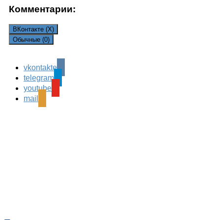
Комментарии:
ВКонтакте (
X
)
Обычные (0)
vkontakte
Leave a Reply
telegram
Ваш адрес email не будет опубликован.
Обязательные
youtube
поля помечены
*
mail
Комментарий
*
Имя
*
Email
*