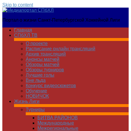
Skip to content
Медиапортал
Портал о жизни Санкт-Петербургской Хоккейной Лиги
СПбХЛ
Главная
СПбХЛ ТВ
О проекте
Расписание онлайн трансляций
Архив трансляций
Анонсы матчей
Обзоры матчей
Обзоры турниров
Лучшие голы
Вне льда
Конкурс видеосюжетов
Обучение
НОВИЧОК
Жизнь Лиги
Турниры
БИТВА РАЙОНОВ
Международные
Межрегиональные