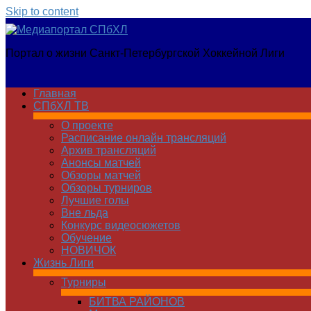
Skip to content
Медиапортал
Портал о жизни Санкт-Петербургской Хоккейной Лиги
СПбХЛ
Главная
СПбХЛ ТВ
О проекте
Расписание онлайн трансляций
Архив трансляций
Анонсы матчей
Обзоры матчей
Обзоры турниров
Лучшие голы
Вне льда
Конкурс видеосюжетов
Обучение
НОВИЧОК
Жизнь Лиги
Турниры
БИТВА РАЙОНОВ