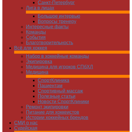
Санкт-Петербург
Лига в лицах
Большое интервью
Вопросы тренеру
Интересные факты
Команды
Cобытия
Благотворительность
Всё для хоккея
Набор в хоккейные команды
Экипировка
Медицина для игроков СПбХЛ
Медицина
СпортКлиника
Пациентам
Спортивный массаж
Полезные статьи
Новости СпортКлиники
Ремонт экипировки
Питание для хоккеистов
Истории хоккейных брендов
СМИ о нас
Судейская