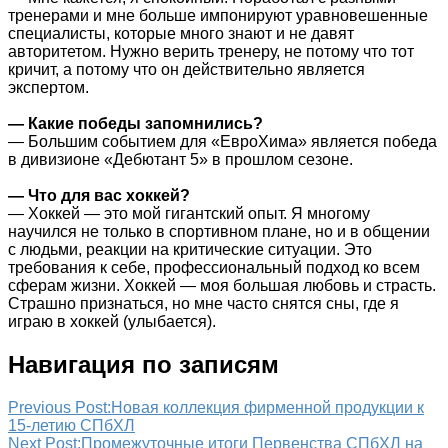
тренерами и мне больше импонируют уравновешенные
специалисты, которые много знают и не давят
авторитетом. Нужно верить тренеру, не потому что тот
кричит, а потому что он действительно является
экспертом.
— Какие победы запомнились?
— Большим событием для «ЕвроХима» является победа
в дивизионе «Дебютант 5» в прошлом сезоне.
— Что для вас хоккей?
— Хоккей — это мой гигантский опыт. Я многому
научился не только в спортивном плане, но и в общении
с людьми, реакции на критические ситуации. Это
требования к себе, профессиональный подход ко всем
сферам жизни. Хоккей — моя большая любовь и страсть.
Страшно признаться, но мне часто снятся сны, где я
играю в хоккей (улыбается).
Навигация по записям
Previous Post:
Новая коллекция фирменной продукции к
15-летию СПбХЛ
Next Post:
Промежуточные итоги Первенства СПбХЛ на