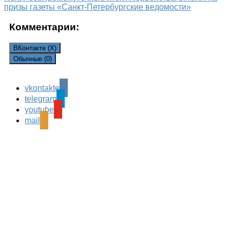
призы газеты «Санкт-Петербургские ведомости»
Комментарии:
ВКонтакте (
X
)
Обычные (0)
vkontakte
Leave a Reply
telegram
Ваш адрес email не будет опубликован.
Обязательные
youtube
поля помечены
*
mail
Комментарий
*
Имя
*