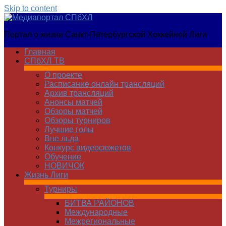
Skip to content
Медиапортал
Портал о жизни Санкт-Петербургской Хоккейной Лиги
СПбХЛ
Главная
СПбХЛ ТВ
О проекте
Расписание онлайн трансляций
Архив трансляций
Анонсы матчей
Обзоры матчей
Обзоры турниров
Лучшие голы
Вне льда
Конкурс видеосюжетов
Обучение
НОВИЧОК
Жизнь Лиги
Турниры
БИТВА РАЙОНОВ
Международные
Межрегиональные