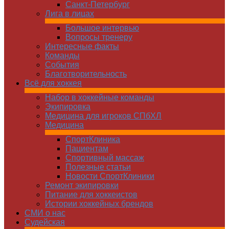
Санкт-Петербург
Лига в лицах
Большое интервью
Вопросы тренеру
Интересные факты
Команды
Cобытия
Благотворительность
Всё для хоккея
Набор в хоккейные команды
Экипировка
Медицина для игроков СПбХЛ
Медицина
СпортКлиника
Пациентам
Спортивный массаж
Полезные статьи
Новости СпортКлиники
Ремонт экипировки
Питание для хоккеистов
Истории хоккейных брендов
СМИ о нас
Судейская