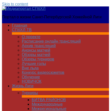
Skip to content
Медиапортал
Портал о жизни Санкт-Петербургской Хоккейной Лиги
СПбХЛ
Главная
СПбХЛ ТВ
О проекте
Расписание онлайн трансляций
Архив трансляций
Анонсы матчей
Обзоры матчей
Обзоры турниров
Лучшие голы
Вне льда
Конкурс видеосюжетов
Обучение
НОВИЧОК
Жизнь Лиги
Турниры
БИТВА РАЙОНОВ
Международные
Межрегиональные