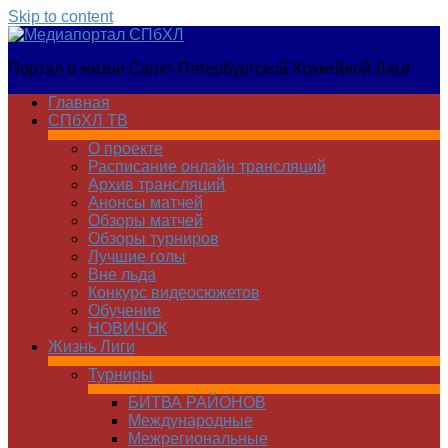
Skip to content
Медиапортал
Портал о жизни Санкт-Петербургской Хоккейной Лиги
СПбХЛ
Главная
СПбХЛ ТВ
О проекте
Расписание онлайн трансляций
Архив трансляций
Анонсы матчей
Обзоры матчей
Обзоры турниров
Лучшие голы
Вне льда
Конкурс видеосюжетов
Обучение
НОВИЧОК
Жизнь Лиги
Турниры
БИТВА РАЙОНОВ
Международные
Межрегиональные