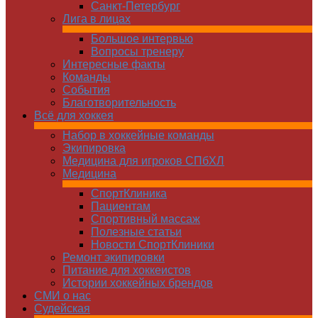
Санкт-Петербург
Лига в лицах
Большое интервью
Вопросы тренеру
Интересные факты
Команды
Cобытия
Благотворительность
Всё для хоккея
Набор в хоккейные команды
Экипировка
Медицина для игроков СПбХЛ
Медицина
СпортКлиника
Пациентам
Спортивный массаж
Полезные статьи
Новости СпортКлиники
Ремонт экипировки
Питание для хоккеистов
Истории хоккейных брендов
СМИ о нас
Судейская