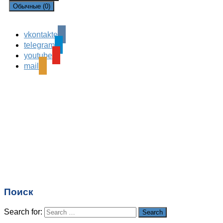
Обычные (0)
vkontakte
Leave a Reply
telegram
Ваш адрес email не будет опубликован.
Обязательные
youtube
поля помечены
*
mail
Комментарий
*
Имя
*
Email
*
Поиск
Сайт
Search for:
Search