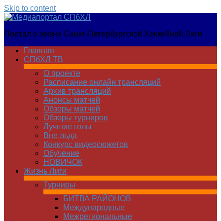
Skip to content
Медиапортал
Портал о жизни Санкт-Петербургской Хоккейной Лиги
СПбХЛ
Главная
СПбХЛ ТВ
О проекте
Расписание онлайн трансляций
Архив трансляций
Анонсы матчей
Обзоры матчей
Обзоры турниров
Лучшие голы
Вне льда
Конкурс видеосюжетов
Обучение
НОВИЧОК
Жизнь Лиги
Турниры
БИТВА РАЙОНОВ
Международные
Межрегиональные