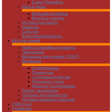
Санкт-Петербург
Лига в лицах
Большое интервью
Вопросы тренеру
Интересные факты
Команды
Cобытия
Благотворительность
Всё для хоккея
Набор в хоккейные команды
Экипировка
Медицина для игроков СПбХЛ
Медицина
СпортКлиника
Пациентам
Спортивный массаж
Полезные статьи
Новости СпортКлиники
Ремонт экипировки
Питание для хоккеистов
Истории хоккейных брендов
СМИ о нас
Судейская