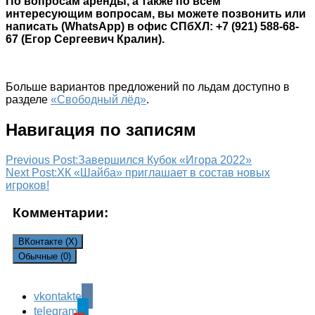
По вопросам аренды, а также по всем
интересующим вопросам, вы можете позвонить или
написать (WhatsApp) в офис СПбХЛ: +7 (921) 588-68-
67 (Егор Сергеевич Кралин).
Больше вариантов предложений по льдам доступно в
разделе
«Свободный лёд»
.
Навигация по записям
Previous Post:
Завершился Кубок «Игора 2022»
Next Post:
ХК «Шайба» приглашает в состав новых
игроков!
Комментарии:
ВКонтакте (
X
)
Обычные (0)
vkontakte
Leave a Reply
telegram