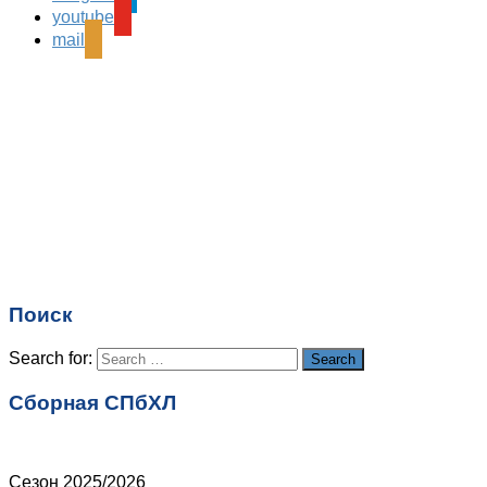
Ваш адрес email не будет опубликован.
Обязательные
youtube
поля помечены
*
mail
Комментарий
*
Имя
*
Email
*
Поиск
Сайт
Search for:
Search
Сборная СПбХЛ
Сезон 2025/2026