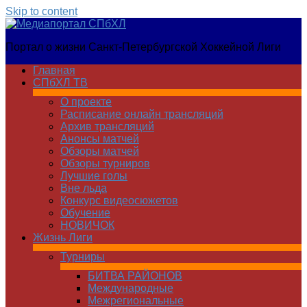
Skip to content
Медиапортал
Портал о жизни Санкт-Петербургской Хоккейной Лиги
СПбХЛ
Главная
СПбХЛ ТВ
О проекте
Расписание онлайн трансляций
Архив трансляций
Анонсы матчей
Обзоры матчей
Обзоры турниров
Лучшие голы
Вне льда
Конкурс видеосюжетов
Обучение
НОВИЧОК
Жизнь Лиги
Турниры
БИТВА РАЙОНОВ
Международные
Межрегиональные