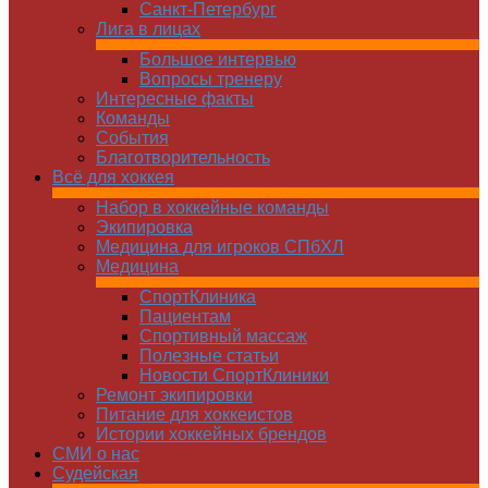
Санкт-Петербург
Лига в лицах
Большое интервью
Вопросы тренеру
Интересные факты
Команды
Cобытия
Благотворительность
Всё для хоккея
Набор в хоккейные команды
Экипировка
Медицина для игроков СПбХЛ
Медицина
СпортКлиника
Пациентам
Спортивный массаж
Полезные статьи
Новости СпортКлиники
Ремонт экипировки
Питание для хоккеистов
Истории хоккейных брендов
СМИ о нас
Судейская