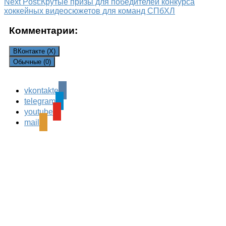
Next Post:
Крутые призы для победителей конкурса
хоккейных видеосюжетов для команд СПбХЛ
Комментарии:
ВКонтакте (
X
)
Обычные (0)
vkontakte
Leave a Reply
telegram
Ваш адрес email не будет опубликован.
Обязательные
youtube
поля помечены
*
mail
Комментарий
*
Имя
*