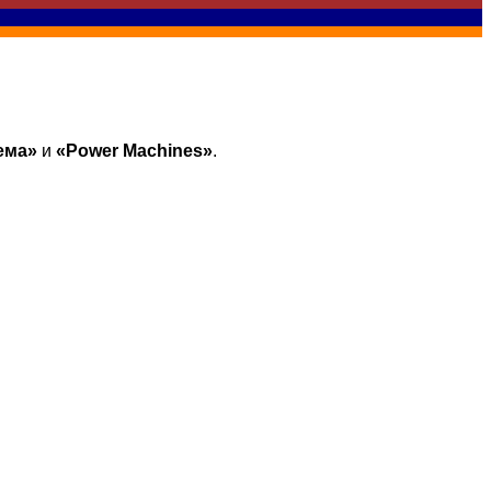
ема»
и
«Power Machines»
.