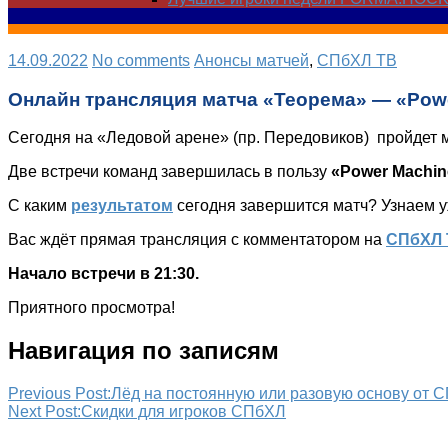
14.09.2022
No comments
Анонсы матчей
,
СПбХЛ ТВ
Онлайн трансляция матча «Теорема» — «Pow
Сегодня на «Ледовой арене» (пр. Передовиков) пройдет 
Две встречи команд завершилась в пользу
«Power Machin
С каким
результатом
сегодня завершится матч? Узнаем у
Вас ждёт прямая трансляция с комментатором на
СПбХЛ
Начало встречи в 21:30.
Приятного просмотра!
Навигация по записям
Previous Post:
Лёд на постоянную или разовую основу от 
Next Post:
Скидки для игроков СПбХЛ