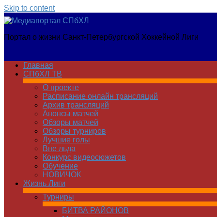
Skip to content
Медиапортал
Портал о жизни Санкт-Петербургской Хоккейной Лиги
СПбХЛ
Главная
СПбХЛ ТВ
О проекте
Расписание онлайн трансляций
Архив трансляций
Анонсы матчей
Обзоры матчей
Обзоры турниров
Лучшие голы
Вне льда
Конкурс видеосюжетов
Обучение
НОВИЧОК
Жизнь Лиги
Турниры
БИТВА РАЙОНОВ