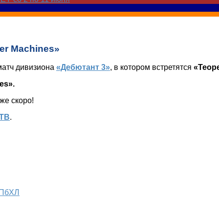
er Machines»
матч дивизиона
«Дебютант 3»
, в котором встретятся
«Теор
es».
же скоро!
ТВ
.
СПбХЛ