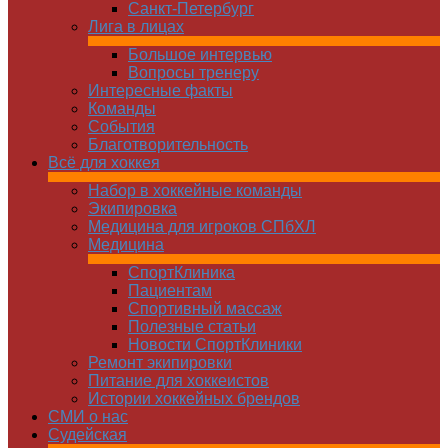
Санкт-Петербург
Лига в лицах
Большое интервью
Вопросы тренеру
Интересные факты
Команды
Cобытия
Благотворительность
Всё для хоккея
Набор в хоккейные команды
Экипировка
Медицина для игроков СПбХЛ
Медицина
СпортКлиника
Пациентам
Спортивный массаж
Полезные статьи
Новости СпортКлиники
Ремонт экипировки
Питание для хоккеистов
Истории хоккейных брендов
СМИ о нас
Судейская