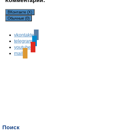
Комментарии:
ВКонтакте (
X
)
Обычные (0)
vkontakte
Leave a Reply
telegram
Ваш адрес email не будет опубликован.
Обязательные
youtube
поля помечены
*
mail
Комментарий
*
Имя
*
Email
*
Поиск