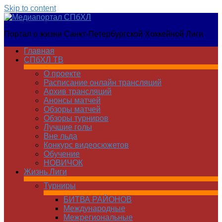
Skip to content
Медиапортал
Портал о жизни Санкт-Петербургской Хоккейной Лиги
СПбХЛ
Главная
СПбХЛ ТВ
О проекте
Расписание онлайн трансляций
Архив трансляций
Анонсы матчей
Обзоры матчей
Обзоры турниров
Лучшие голы
Вне льда
Конкурс видеосюжетов
Обучение
НОВИЧОК
Жизнь Лиги
Турниры
БИТВА РАЙОНОВ
Международные
Межрегиональные