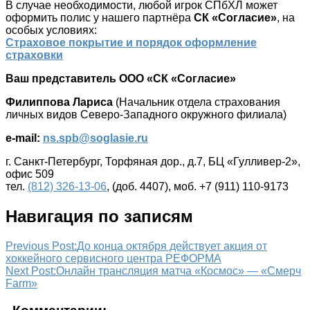
В случае необходимости, любой игрок СПбХЛ может
оформить полис у нашего партнёра
СК «Согласие»
, на
особых условиях:
Страховое покрытие и порядок оформление
страховки
Ваш представитель
ООО «СК «Согласие»
Филиппова Лариса
(Начальник отдела страхования
личных видов Северо-Западного окружного филиала)
e-mail:
ns.
spb@soglasie.ru
г. Санкт-Петербург, Торфяная дор., д.7, БЦ «Гулливер-2»,
офис 509
тел.
(812) 326-13-06
, (доб. 4407), моб. +7 (911) 110-9173
Навигация по записям
Previous Post:
До конца октября действует акция от
хоккейного сервисного центра РЕФОРМА
Next Post:
Онлайн трансляция матча «Космос» — «Смерч
Farm»