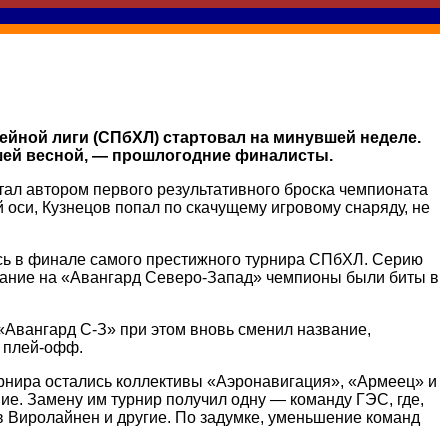
ейной лиги (СПбХЛ) стартовал на минувшей неделе.
шей весной, — прошлогодние финалисты.
ал автором первого результативного броска чемпионата
оси, Кузнецов попал по скачущему игровому снаряду, не
сь в финале самого престижного турнира СПбХЛ. Серию
звание на «Авангард Северо-Запад» чемпионы были биты в
«Авангард С-З» при этом вновь сменил название,
т плей-офф.
урнира остались коллективы «Аэронавигация», «Армеец» и
ие. Замену им турнир получил одну — команду ГЭС, где,
 Виролайнен и другие. По задумке, уменьшение команд