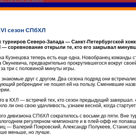
XVI сезон СПбХЛ
 турниров Северо-Запада — Санкт-Петербургской хокк
 — соревнование открыли те, кто его закрывал минув
 Кузнецова теперь есть еще одна. Новобранец команды ст
Окуневича, предварительно прокрутившегося вокруг своей 
за три с половиной минуты игры.
накомые друг с другом. Два сезона подряд они встречали
ледующий ребрендинг не пошел ей на пользу. Сменившие на
ерии.
то в КХЛ — встречей тех, кто сезон предыдущий завершал. 
ло ли оно свою удачливость, узнаем весной, когда стартуе
го дивизиона СПбХЛ сократилось с восьми до пяти. Вне т
ошлогоднем регулярном чемпионате и в плей-офф не попавш
иц — Валерий Покровский, Александр Полукеев, Станислав
чше меньше, но лучше.