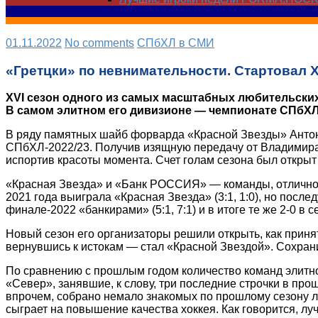
01.11.2022
No comments
СПбХЛ в СМИ
«Гретцки» по невнимательности. Стартовал 
XVI сезон одного из самых масштабных любительских
В самом элитном его дивизионе — чемпионате СПбХЛ
В ряду памятных шайб форварда «Красной Звезды» Антона
СПбХЛ-2022/23. Получив изящную передачу от Владимира 
испортив красоты момента. Счет голам сезона был открыт 
«Красная Звезда» и «Банк РОССИЯ» — команды, отлично з
2021 года выиграла «Красная Звезда» (3:1, 1:0), но пос
финале-2022 «банкирами» (5:1, 7:1) и в итоге те же 2-0 в с
Новый сезон его организаторы решили открыть, как приня
вернувшись к истокам — стал «Красной Звездой». Сохрани
По сравнению с прошлым годом количество команд элитно
«Север», занявшие, к слову, три последние строчки в пр
впрочем, собрано немало знакомых по прошлому сезону л
сыграет на повышение качества хоккея. Как говорится, лу