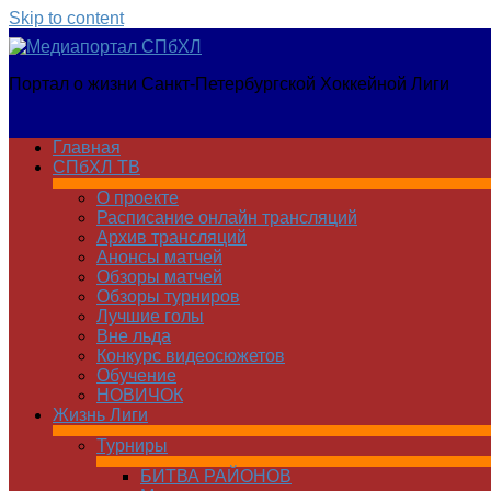
Skip to content
Медиапортал
Портал о жизни Санкт-Петербургской Хоккейной Лиги
СПбХЛ
Главная
СПбХЛ ТВ
О проекте
Расписание онлайн трансляций
Архив трансляций
Анонсы матчей
Обзоры матчей
Обзоры турниров
Лучшие голы
Вне льда
Конкурс видеосюжетов
Обучение
НОВИЧОК
Жизнь Лиги
Турниры
БИТВА РАЙОНОВ