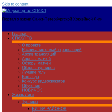
Skip to content
Медиапортал
Портал о жизни Санкт-Петербургской Хоккейной Лиги
СПбХЛ
Главная
СПбХЛ ТВ
О проекте
Расписание онлайн трансляций
Архив трансляций
Анонсы матчей
Обзоры матчей
Обзоры турниров
Лучшие голы
Вне льда
Конкурс видеосюжетов
Обучение
НОВИЧОК
Жизнь Лиги
Турниры
БИТВА РАЙОНОВ