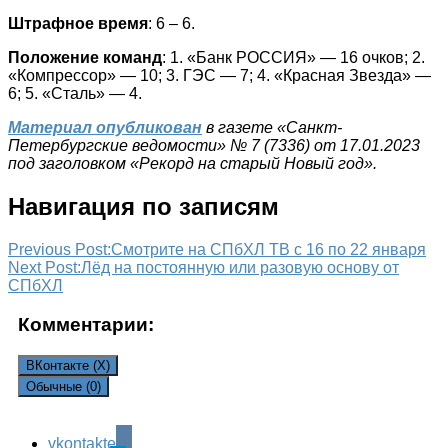
Штрафное время
: 6 – 6.
Положение команд
: 1. «Банк РОССИЯ» — 16 очков; 2.
«Компрессор» — 10; 3. ГЭС — 7; 4. «Красная Звезда» —
6; 5. «Сталь» — 4.
Материал опубликован
в газете «Санкт-
Петербургские ведомости» № 7 (7336) от 17.01.2023
под заголовком «Рекорд на старый Новый год».
Навигация по записям
Previous Post:
Смотрите на СПбХЛ ТВ с 16 по 22 января
Next Post:
Лёд на постоянную или разовую основу от
СПбХЛ
Комментарии:
ВКонтакте (
X
)
Обычные (0)
vkontakte
Leave a Reply