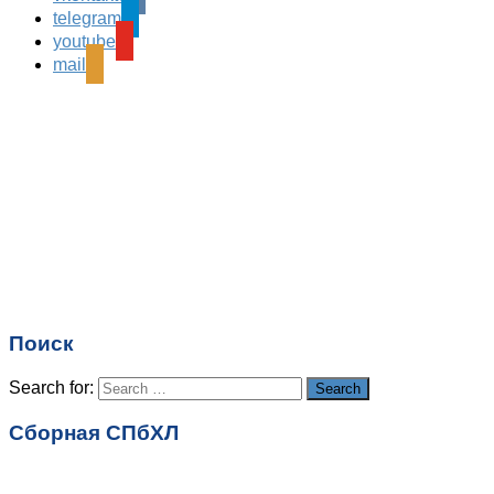
telegram
Ваш адрес email не будет опубликован.
Обязательные
youtube
поля помечены
*
mail
Комментарий
*
Имя
*
Email
*
Поиск
Сайт
Search for:
Search
Сборная СПбХЛ