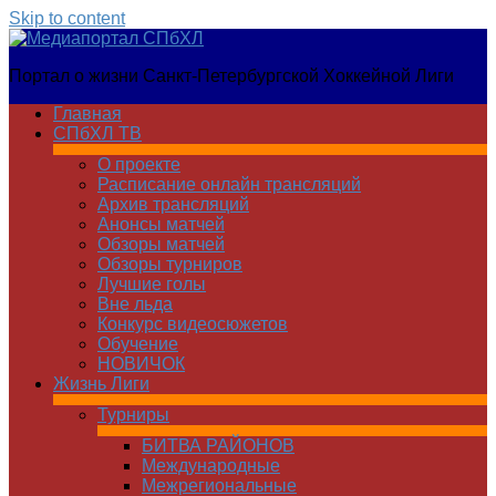
Skip to content
Медиапортал
Портал о жизни Санкт-Петербургской Хоккейной Лиги
СПбХЛ
Главная
СПбХЛ ТВ
О проекте
Расписание онлайн трансляций
Архив трансляций
Анонсы матчей
Обзоры матчей
Обзоры турниров
Лучшие голы
Вне льда
Конкурс видеосюжетов
Обучение
НОВИЧОК
Жизнь Лиги
Турниры
БИТВА РАЙОНОВ
Международные
Межрегиональные