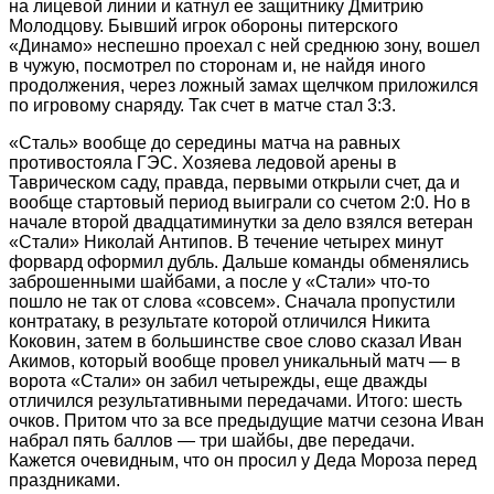
на лицевой линии и катнул ее защитнику Дмит­рию
Молодцову. Бывший игрок обороны питерского
«Динамо» неспешно проехал с ней среднюю зону, вошел
в чужую, посмотрел по сторонам и, не найдя иного
продолжения, через ложный замах щелчком приложился
по игровому снаряду. Так счет в матче стал 3:3.
«Сталь» вообще до середины матча на равных
противостояла ГЭС. Хозяева ледовой арены в
Таврическом саду, правда, первыми открыли счет, да и
вообще стартовый период выиграли со счетом 2:0. Но в
начале второй двадцатиминутки за дело взялся ветеран
«Стали» Николай Антипов. В течение четырех минут
форвард оформил дубль. Дальше команды обменялись
заброшенными шайбами, а пос­ле у «Стали» что‑то
пошло не так от слова «совсем». Сначала пропустили
контратаку, в результате которой отличился Никита
Коковин, затем в большинстве свое слово сказал Иван
Акимов, который вообще провел уникальный матч — в
ворота «Cтали» он забил четырежды, еще дважды
отличился результативными передачами. Итого: шесть
очков. Притом что за все предыдущие матчи сезона Иван
набрал пять баллов — три шайбы, две передачи.
Кажется очевидным, что он просил у Деда Мороза перед
праздниками.