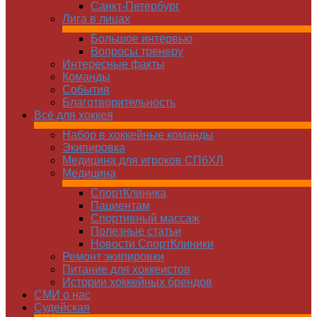
Санкт-Петербург
Лига в лицах
Большое интервью
Вопросы тренеру
Интересные факты
Команды
Cобытия
Благотворительность
Всё для хоккея
Набор в хоккейные команды
Экипировка
Медицина для игроков СПбХЛ
Медицина
СпортКлиника
Пациентам
Спортивный массаж
Полезные статьи
Новости СпортКлиники
Ремонт экипировки
Питание для хоккеистов
Истории хоккейных брендов
СМИ о нас
Судейская