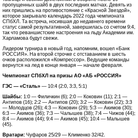
пропущенных шайб в двух последних матчах. Девять из
них пришлись на противостояние с «Красной Звездой»,
которое закрывало календарь 2022 года чемпионата
СПбХЛ. Та встреча, носившая до недавнего времени
статус самой результативной, завершилась со счетом 9:4,
так что реваншистские настроения на льду Академии им.
Харламова будут свежи.
Лидером турнира в новый год, напомним, вошел «Банк
РОССИЯ». На второй строчке с отставанием в шесть
очков расположился «Компрессор». Ведущие команды
вернутся на лед в конце января — начале февраля.
Чемпионат СПбХЛ на призы АО «АБ «РОССИЯ»
ГЭС — «Сталь»
— 10:4 (2:0, 3:3, 5:1)
Шайбы:
1:0 — Филичкин (6); 2:0 — Коковин (11); 2:1 —
Антипов (16); 2:2 — Антипов (20); 3:2 — Коковин (22); 3:3
— Молодцов (26); 4:3 — Коковин (29); 5:3 — Акимов (30);
6:3 — Акимов (36); 7:3 — Чалышев (38); 7:4 — Чижов (44);
8:4 — Акимов (44); 9:4 — Акимов (45); 10:4 — Малышев
(45).
Вратари:
Чуфаров 25/29 — Клименко 32/42.