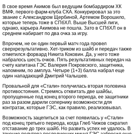
В свое время Акимов был ведущим бомбардиром ХК
ВМФ, первого фарм-клуба СКА. Конкурировал за это
звание с Александром Щербиной, Артемом Ворошило,
которые теперь тоже в СПбХЛ. Выше Высшей лиги,
однако, карьера Акимова не пошла. Зато в СПбХЛ он в
среднем набирает по два очка за игру.
Впрочем, не он один первый матч года провел
сверхрезультативно. Хет-триком из шайб и передач также
отметился форвард Никита Коковин. Да, у него тоже
набралось шесть очков. Пять результативных передач на
счету капитана ГЭС Валерия Покровского, защитника,
напомним, по амплуа. Четыре (1+3) балла набрал еще
один нападающий Дмитрий Чалышев.
Провальной для «Стали» получилась вторая половина
противостояния. Стремясь отквитать две шайбы,
пропущенные под конец второго периода, ее защитники
раз за разом дарили сопернику возможности для
контратак, которые ГЭС, как правило, реализовывал.
Возможность зацепиться за счет появилась у «Стали»
под конец третьего периода, когда Глеб Чижов сократил
отставание до трех шайб. Но развить успех не удалось. В
течение полутора последующих минут ГЭС забросил еще