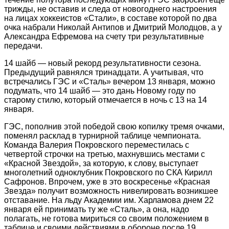
трижды, не оставив и следа от новогоднего настроения
на лицах хоккеистов «Стали», в составе которой по два
очка набрали Николай Антипов и Дмитрий Молодцов, а у
Александра Ефремова на счету три результативные
передачи.
14 шайб — новый рекорд результативности сезона.
Предыдущий равнялся тринадцати. А учитывая, что
встречались ГЭС и «Сталь» вечером 13 января, можно
подумать, что 14 шайб — это дань Новому году по
старому стилю, который отмечается в ночь с 13 на 14
января.
ГЭС, пополнив этой победой свою копилку тремя очками,
поменял расклад в турнирной таблице чемпионата.
Команда Валерия Покровского переместилась с
четвертой строчки на третью, махнувшись ­местами с
«Красной Звездой», за которую, к слову, выступает
многолетний одноклубник Покровского по СКА Кирилл
Сафронов. Впрочем, уже в это воскресенье «Красная
Звезда» получит возможность нивелировать возникшее
отставание. На льду Академии им. Харламова днем 22
января ей принимать ту же «Сталь», а она, надо
полагать, не готова мириться со своим положением в
таблице и своими действиями в обороне после 19