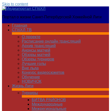
Skip to content
Медиапортал
Портал о жизни Санкт-Петербургской Хоккейной Лиги
СПбХЛ
Главная
СПбХЛ ТВ
О проекте
Расписание онлайн трансляций
Архив трансляций
Анонсы матчей
Обзоры матчей
Обзоры турниров
Лучшие голы
Вне льда
Конкурс видеосюжетов
Обучение
НОВИЧОК
Жизнь Лиги
Турниры
БИТВА РАЙОНОВ
Международные
Межрегиональные