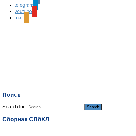
telegram
Ваш адрес email не будет опубликован.
Обязательные
youtube
поля помечены
*
mail
Комментарий
*
Имя
*
Email
*
Поиск
Сайт
Search for:
Search
Сборная СПбХЛ