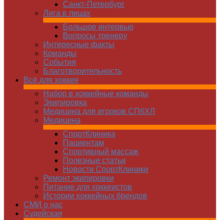
Санкт-Петербург
Лига в лицах
Большое интервью
Вопросы тренеру
Интересные факты
Команды
Cобытия
Благотворительность
Всё для хоккея
Набор в хоккейные команды
Экипировка
Медицина для игроков СПбХЛ
Медицина
СпортКлиника
Пациентам
Спортивный массаж
Полезные статьи
Новости СпортКлиники
Ремонт экипировки
Питание для хоккеистов
Истории хоккейных брендов
СМИ о нас
Судейская