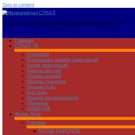
Skip to content
Медиапортал
Портал о жизни Санкт-Петербургской Хоккейной Лиги
СПбХЛ
Главная
СПбХЛ ТВ
О проекте
Расписание онлайн трансляций
Архив трансляций
Анонсы матчей
Обзоры матчей
Обзоры турниров
Лучшие голы
Вне льда
Конкурс видеосюжетов
Обучение
НОВИЧОК
Жизнь Лиги
Турниры
БИТВА РАЙОНОВ