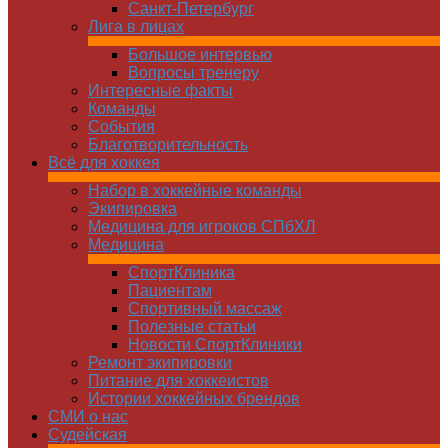
Санкт-Петербург
Лига в лицах
Большое интервью
Вопросы тренеру
Интересные факты
Команды
Cобытия
Благотворительность
Всё для хоккея
Набор в хоккейные команды
Экипировка
Медицина для игроков СПбХЛ
Медицина
СпортКлиника
Пациентам
Спортивный массаж
Полезные статьи
Новости СпортКлиники
Ремонт экипировки
Питание для хоккеистов
Истории хоккейных брендов
СМИ о нас
Судейская