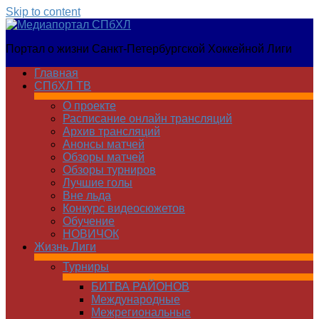
Skip to content
Медиапортал
Портал о жизни Санкт-Петербургской Хоккейной Лиги
СПбХЛ
Главная
СПбХЛ ТВ
О проекте
Расписание онлайн трансляций
Архив трансляций
Анонсы матчей
Обзоры матчей
Обзоры турниров
Лучшие голы
Вне льда
Конкурс видеосюжетов
Обучение
НОВИЧОК
Жизнь Лиги
Турниры
БИТВА РАЙОНОВ
Международные
Межрегиональные