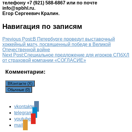
телефону +7 (921) 588-6867 или по почте
info@spbhl.ru.
Егор Сергеевич Кралин.
Навигация по записям
Previous Post:
В Петербурге проведут выставочный
хоккейный матч, посвященный победе в Великой
Отечественной войне
Next Post:
Специальное предложение для игроков СПбХЛ
от страховой компании «СОГЛАСИЕ»
Комментарии:
ВКонтакте (
X
)
Обычные (0)
vkontakte
Leave a Reply
telegram
Ваш адрес email не будет опубликован.
Обязательные
youtube
поля помечены
*
mail