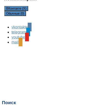
ВКонтакте (
X
)
Обычные (0)
vkontakte
Leave a Reply
telegram
Ваш адрес email не будет опубликован.
Обязательные
youtube
поля помечены
*
mail
Комментарий
*
Имя
*
Email
*
Поиск
Сайт