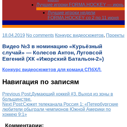
Лучшие игроки FORMA.HOCKEY — июнь
Лучшие игроки недели
FORMA.HOCKEY со 2 по 11 июня
18.04.2019
No comments
Конкурс видеосюжетов
,
Проекты
Видео №3 в номинацию «Курьёзный
случай» — Колесов Антон, Луговсой
Евгений (ХК «Ижорский Батальон-2»)
Конкурс видеосюжетов для команд СПбХЛ.
Навигация по записям
Previous Post:
Думающий хоккей #3. Выход из зоны в
большинстве.
Next Post:
Сюжет телеканала Россия 1: «Петербургские
любители обыграли чемпионов Южной Америки по
хоккею 9:1»
Комментарии: