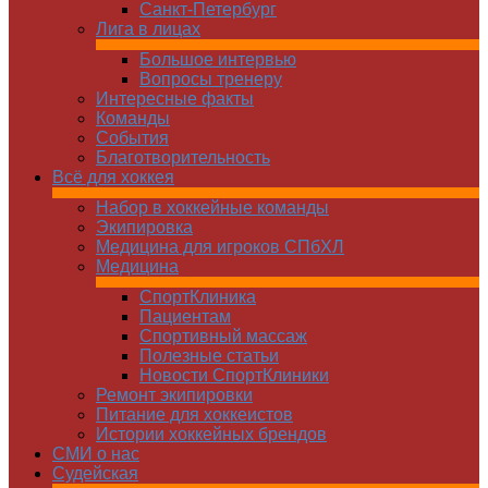
Санкт-Петербург
Лига в лицах
Большое интервью
Вопросы тренеру
Интересные факты
Команды
Cобытия
Благотворительность
Всё для хоккея
Набор в хоккейные команды
Экипировка
Медицина для игроков СПбХЛ
Медицина
СпортКлиника
Пациентам
Спортивный массаж
Полезные статьи
Новости СпортКлиники
Ремонт экипировки
Питание для хоккеистов
Истории хоккейных брендов
СМИ о нас
Судейская