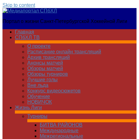
Skip to content
Медиапортал
Портал о жизни Санкт-Петербургской Хоккейной Лиги
СПбХЛ
Главная
СПбХЛ ТВ
О проекте
Расписание онлайн трансляций
Архив трансляций
Анонсы матчей
Обзоры матчей
Обзоры турниров
Лучшие голы
Вне льда
Конкурс видеосюжетов
Обучение
НОВИЧОК
Жизнь Лиги
Турниры
БИТВА РАЙОНОВ
Международные
Межрегиональные