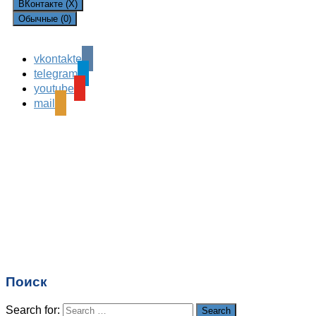
ВКонтакте (
X
)
Обычные (0)
vkontakte
Leave a Reply
telegram
Ваш адрес email не будет опубликован.
Обязательные
youtube
поля помечены
*
mail
Комментарий
*
Имя
*
Email
*
Поиск
Сайт
Search for:
Search