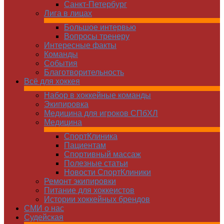
Санкт-Петербург
Лига в лицах
Большое интервью
Вопросы тренеру
Интересные факты
Команды
Cобытия
Благотворительность
Всё для хоккея
Набор в хоккейные команды
Экипировка
Медицина для игроков СПбХЛ
Медицина
СпортКлиника
Пациентам
Спортивный массаж
Полезные статьи
Новости СпортКлиники
Ремонт экипировки
Питание для хоккеистов
Истории хоккейных брендов
СМИ о нас
Судейская