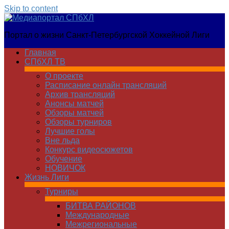
Skip to content
Медиапортал
Портал о жизни Санкт-Петербургской Хоккейной Лиги
СПбХЛ
Главная
СПбХЛ ТВ
О проекте
Расписание онлайн трансляций
Архив трансляций
Анонсы матчей
Обзоры матчей
Обзоры турниров
Лучшие голы
Вне льда
Конкурс видеосюжетов
Обучение
НОВИЧОК
Жизнь Лиги
Турниры
БИТВА РАЙОНОВ
Международные
Межрегиональные