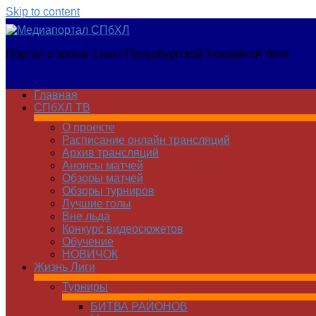
Skip to content
Медиапортал
Портал о жизни Санкт-Петербургской Хоккейной Лиги
СПбХЛ
Главная
СПбХЛ ТВ
О проекте
Расписание онлайн трансляций
Архив трансляций
Анонсы матчей
Обзоры матчей
Обзоры турниров
Лучшие голы
Вне льда
Конкурс видеосюжетов
Обучение
НОВИЧОК
Жизнь Лиги
Турниры
БИТВА РАЙОНОВ