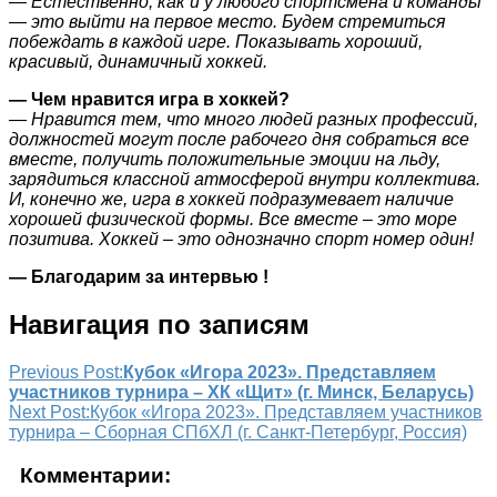
— Естественно, как и у любого спортсмена и команды
— это выйти на первое место. Будем стремиться
побеждать в каждой игре. Показывать хороший,
красивый, динамичный хоккей.
— Чем нравится игра в хоккей?
— Нравится тем, что много людей разных профессий,
должностей могут после рабочего дня собраться все
вместе, получить положительные эмоции на льду,
зарядиться классной атмосферой внутри коллектива.
И, конечно же, игра в хоккей подразумевает наличие
хорошей физической формы. Все вместе – это море
позитива. Хоккей – это однозначно спорт номер один!
— Благодарим за интервью !
Навигация по записям
Previous Post:
Кубок «Игора 2023». Представляем
участников турнира – ХК «Щит» (г. Минск, Беларусь)
Next Post:
Кубок «Игора 2023». Представляем участников
турнира – Сборная СПбХЛ (г. Санкт-Петербург, Россия)
Комментарии: