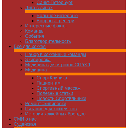
Санкт-Петербург
Лига в лицах
Большое интервью
Вопросы тренеру
Интересные факты
Команды
Cобытия
Благотворительность
Всё для хоккея
Набор в хоккейные команды
Экипировка
Медицина для игроков СПбХЛ
Медицина
СпортКлиника
Пациентам
Спортивный массаж
Полезные статьи
Новости СпортКлиники
Ремонт экипировки
Питание для хоккеистов
Истории хоккейных брендов
СМИ о нас
Судейская