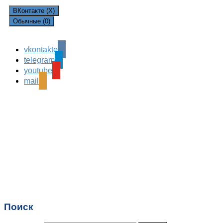
ВКонтакте (
X
)
Обычные (0)
vkontakte
Leave a Reply
telegram
Ваш адрес email не будет опубликован.
Обязательные
youtube
поля помечены
*
mail
Комментарий
*
Имя
*
Email
*
Поиск
Сайт