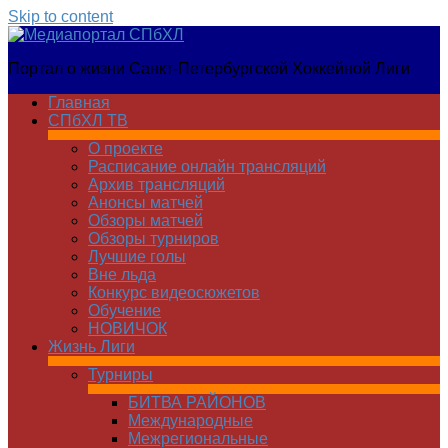
Skip to content
Медиапортал
Портал о жизни Санкт-Петербургской Хоккейной Лиги
СПбХЛ
Главная
СПбХЛ ТВ
О проекте
Расписание онлайн трансляций
Архив трансляций
Анонсы матчей
Обзоры матчей
Обзоры турниров
Лучшие голы
Вне льда
Конкурс видеосюжетов
Обучение
НОВИЧОК
Жизнь Лиги
Турниры
БИТВА РАЙОНОВ
Международные
Межрегиональные